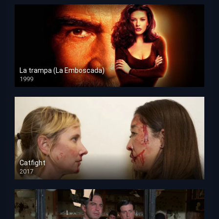
La trampa (La Emboscada)
1999
HD 1080p
Catfight
2017
HD 720p