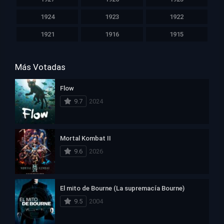
1924
1923
1922
1921
1916
1915
Más Votadas
Flow
9.7
2024
Mortal Kombat II
9.6
2026
El mito de Bourne (La supremacía Bourne)
9.5
2004