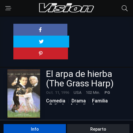
El arpa de hierba
(The Grass Harp)
Oct. 11, 1996
USA
102 Min.
PG
Comedia
Drama
Familia
Películas Actualizadas
Info
Reparto