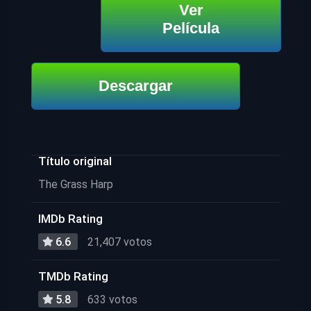
Ver
Película
Descargar
Título original
The Grass Harp
IMDb Rating
6.6
21,407 votos
TMDb Rating
5.8
633 votos