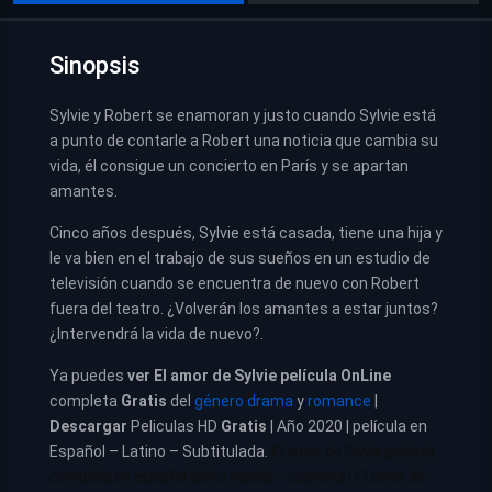
Sinopsis
Sylvie y Robert se enamoran y justo cuando Sylvie está
a punto de contarle a Robert una noticia que cambia su
vida, él consigue un concierto en París y se apartan
amantes.
Cinco años después, Sylvie está casada, tiene una hija y
le va bien en el trabajo de sus sueños en un estudio de
televisión cuando se encuentra de nuevo con Robert
fuera del teatro. ¿Volverán los amantes a estar juntos?
¿Intervendrá la vida de nuevo?.
Ya puedes
ver
El amor de Sylvie
película
OnLine
completa
Gratis
del
género drama
y
romance
|
Descargar
Peliculas HD
Gratis
| Año 2020 | película en
Español – Latino – Subtitulada.
El amor de Sylvie
pelicula
completa en español latino repelis – cuevana
|
El amor de