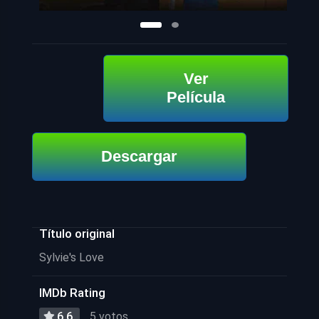
Ver
Película
Descargar
Título original
Sylvie's Love
IMDb Rating
6.6
5 votos