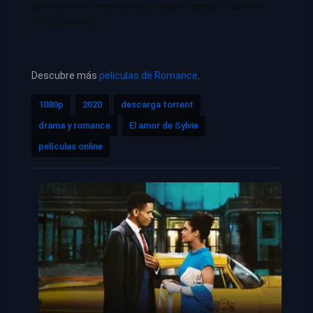
Sylvie
pelicula completa en castellano repelis – cuevana.
Películas netflix
Descubre más
películas de Romance
.
1080p
2020
descarga torrent
drama y romance
El amor de Sylvie
películas online