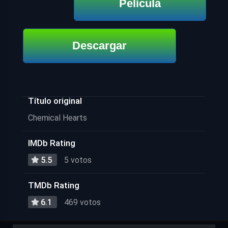
Película
Descargar
Título original
Chemical Hearts
IMDb Rating
5.5
5 votos
TMDb Rating
6.1
469 votos