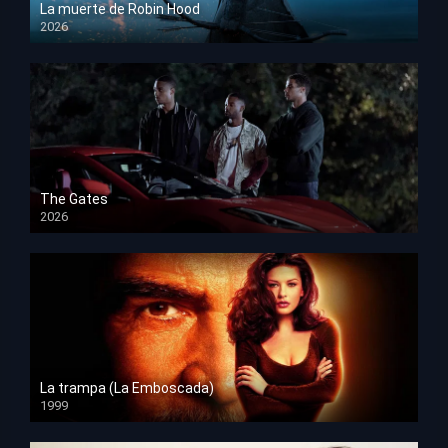
La muerte de Robin Hood
2026
HD 1080p
The Gates
2026
HD 1080p
La trampa (La Emboscada)
1999
HD 1080p