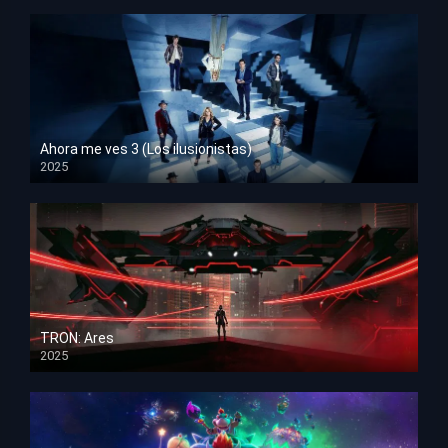
Ahora me ves 3 (Los ilusionistas)
2025
HD 1080p
TRON: Ares
2025
HD 1080p