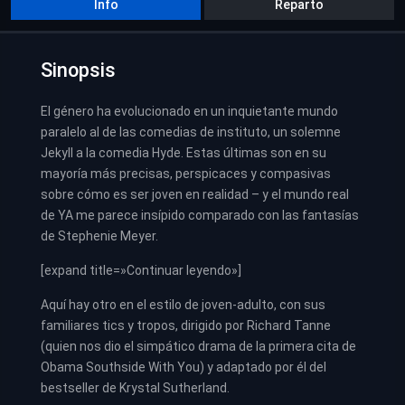
Info
Reparto
Sinopsis
El género ha evolucionado en un inquietante mundo
paralelo al de las comedias de instituto, un solemne
Jekyll a la comedia Hyde. Estas últimas son en su
mayoría más precisas, perspicaces y compasivas
sobre cómo es ser joven en realidad – y el mundo real
de YA me parece insípido comparado con las fantasías
de Stephenie Meyer.
[expand title=»Continuar leyendo»]
Aquí hay otro en el estilo de joven-adulto, con sus
familiares tics y tropos, dirigido por Richard Tanne
(quien nos dio el simpático drama de la primera cita de
Obama Southside With You) y adaptado por él del
bestseller de Krystal Sutherland.