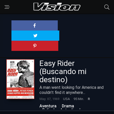
Easy Rider
(Buscando mi
destino)
A man went looking for America and
couldn’t find it anywhere...
May. 07, 1969
USA
95 Min.
R
Aventura
Drama
Películas Actualizadas