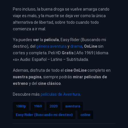
Pero incluso, la buena droga se vuelve amarga cando
viaje es malo, y la muerte se deja ver como la única
alternativa de libertad, sobre todo cuando todo
comienza a ir mal.
Ya puedes
ver
la
película
, Easy Rider (Buscando mi
destino), del
género aventura
y
drama
,
OnLine
sin
cortes y completa. Peli HD
Gratis
| Año 1969 | Idioma
«o» Audio: Español – Latino – Subtitulada.
Ademas, disfruta de todo el
cine OnLine
completo en
nuestra pagina
, siempre podrás
mirar películas de
estreno
y del
cine clásico
.
Descubre más
películas de Aventura
.
1080p
1969
2020
aventura
Easy Rider (Buscando mi destino)
online