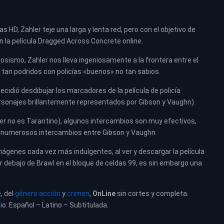
HD, Zahler teje una larga y lenta red, pero con el objetivo de
n la película Dragged Across Concrete online.
osismo, Zahler nos lleva ingeniosamente a la frontera entre el
tan podridos con policías «buenos» no tan sabios.
 decidió desdibujar los marcadores de la película de policía
personajes brillantemente representados por Gibson y Vaughn).
ler no es Tarantino), algunos intercambios son muy efectivos,
os numerosos intercambios entre Gibson y Vaughn.
ágenes cada vez más indulgentes, al ver y descargar la película
 debajo de Brawl en el bloque de celdas 99, es sin embargo una
, del
género acción
y
crimen
,
OnLine
sin cortes y completa.
io: Español – Latino – Subtitulada.