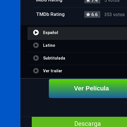
7.4
5 votos
TMDb Rating
6.6
353 votos
Español
Latino
Subtitulada
Ver trailer
Ver Película
Descarga