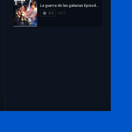
1972
1971
1970
La guerra de las galaxias Episodio IV: Una nueva esperanza
1969
1968
1967
9.5
1977
1966
1965
1964
1963
1962
1961
1960
1959
1958
1957
1956
1955
1954
1953
1952
1951
1950
1949
1948
1947
1946
1945
1944
1943
1942
1941
1940
1939
1938
1937
Aviso Legal
1936
1935
1934
Contacto