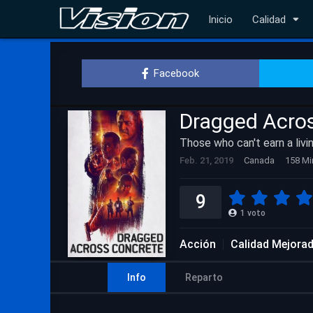
Inicio
Calidad
Facebook
Dragged Acro
Those who can't earn a livi
Feb. 21, 2019
Canada
158 Mi
9
1
voto
Acción
Calidad Mejora
Info
Reparto