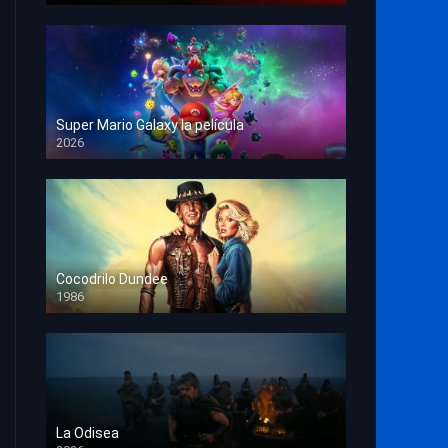
Super Mario Galaxy la película
2026
HD 1080p
Cocodrilo Dundee
1986
HD 1080p
La Odisea