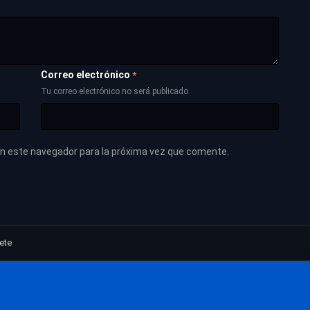
Correo electrónico
*
Tu correo electrónico no será publicado
en este navegador para la próxima vez que comente.
ete
Las películas más vistas
Películas
Las películas mejor valoradas
Calidad Mejorada