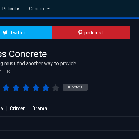
Películas
Género
Twitter
pinterest
ss Concrete
ng must find another way to provide
n.
R
Tu voto:
0
da
Crimen
Drama