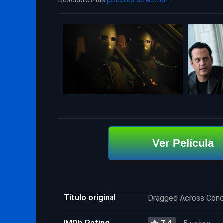
Descubre más
películas de Acción
.
Ver Película
Título original
Dragged Across Con
IMDb Rating