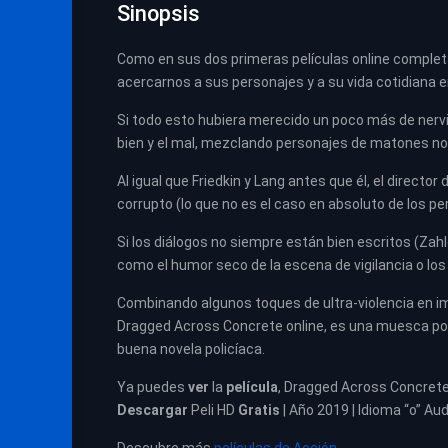
Sinopsis
Como en sus dos primeras películas online completas 
acercarnos a sus personajes y a su vida cotidiana e
Si todo esto hubiera merecido un poco más de nervi
bien y el mal, mezclando personajes de matones no 
Al igual que Friedkin y Lang antes que él, el director
corrupto (lo que no es el caso en absoluto de los 
Si los diálogos no siempre están bien escritos (Zah
como el humor seco de la escena de vigilancia o l
Combinando algunos toques de ultra-violencia en im
Dragged Across Concrete online, es una muesca por
buena novela policíaca.
Ya puedes
ver
la
película
,
Dragged Across Concrete
Descargar
Peli HD
Gratis
| Año 2019 | Idioma “o” Aud