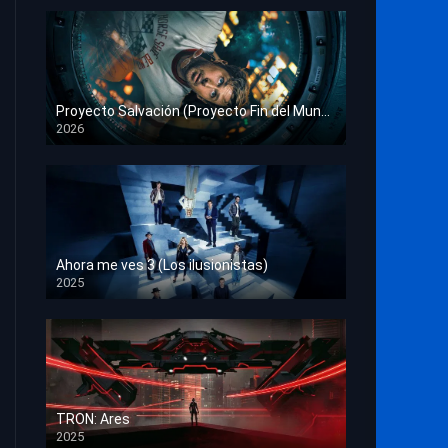
Proyecto Salvación (Proyecto Fin del Mundo)
2026
HD 1080p
Ahora me ves 3 (Los ilusionistas)
2025
HD 1080p
TRON: Ares
2025
HD 1080p