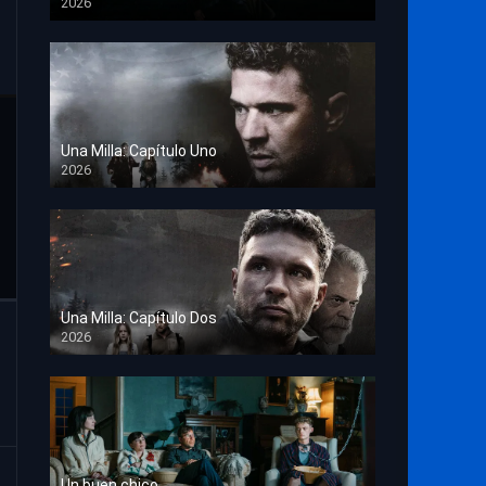
2026
TS Screener
Una Milla: Capítulo Uno
2026
HD 1080p
Una Milla: Capítulo Dos
2026
HD 1080p
Un buen chico