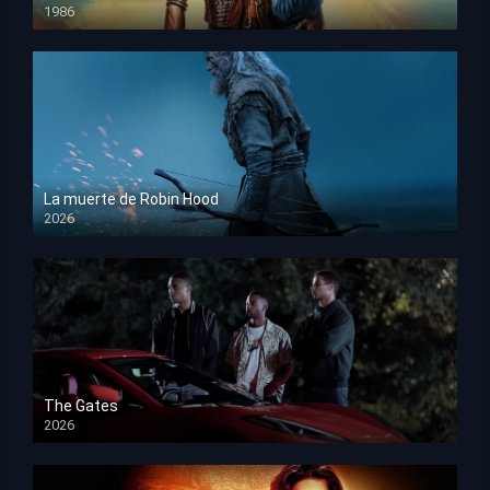
1986
HD 1080p
La muerte de Robin Hood
2026
HD 1080p
The Gates
2026
HD 1080p