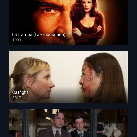
La trampa (La Emboscada)
1999
HD 1080p
Catfight
2017
HD 720p