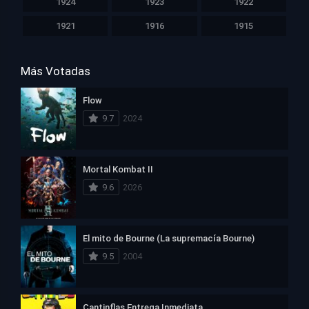
1924
1923
1922
1921
1916
1915
Más Votadas
Flow
9.7
2024
Mortal Kombat II
9.6
2026
El mito de Bourne (La supremacía Bourne)
9.5
2004
Cantinflas Entrega Inmediata