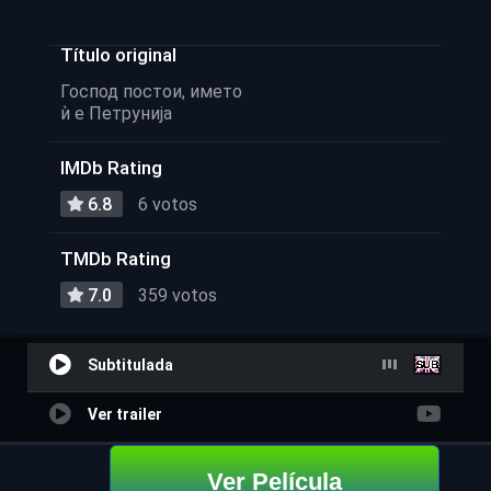
Título original
Господ постои, името
ѝ е Петрунија
IMDb Rating
6.8
6 votos
TMDb Rating
7.0
359 votos
Subtitulada
Ver trailer
Ver Película