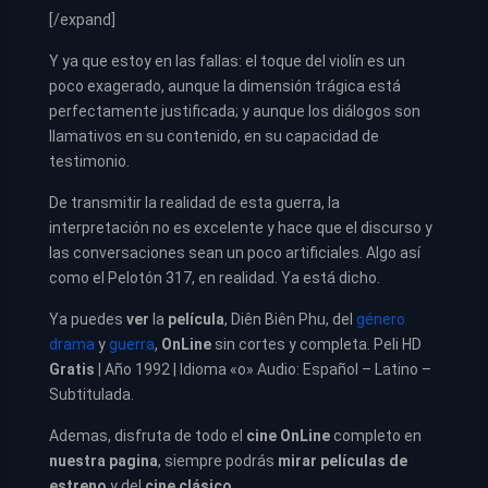
[/expand]
Y ya que estoy en las fallas: el toque del violín es un
poco exagerado, aunque la dimensión trágica está
perfectamente justificada; y aunque los diálogos son
llamativos en su contenido, en su capacidad de
testimonio.
De transmitir la realidad de esta guerra, la
interpretación no es excelente y hace que el discurso y
las conversaciones sean un poco artificiales. Algo así
como el Pelotón 317, en realidad. Ya está dicho.
Ya puedes
ver
la
película
,
Diên Biên Phu, del
género
drama
y
guerra
,
OnLine
sin cortes y completa. Peli HD
Gratis
| Año 1992 | Idioma «o» Audio: Español – Latino –
Subtitulada.
Ademas, disfruta de todo el
cine OnLine
completo en
nuestra pagina
, siempre podrás
mirar películas de
estreno
y del
cine clásico
.