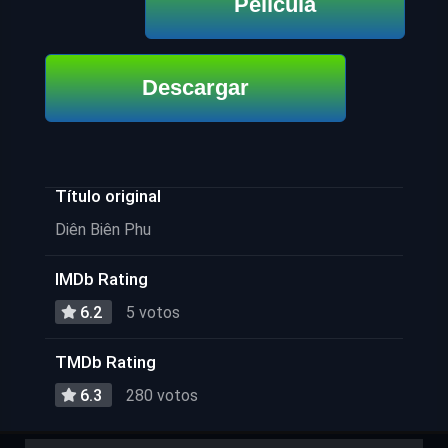
Película
Descargar
Título original
Diên Biên Phu
IMDb Rating
6.2
5 votos
TMDb Rating
6.3
280 votos