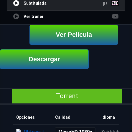
Subtitulada
Ver trailer
Ver Película
Descargar
Torrent
Opciones
Calidad
Idioma
Obtener torrent
MicroHD 1080p
Subtitulada