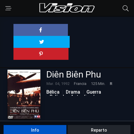
Diên Biên Phu
Mar. 04, 1992
Francia
125 Min.
R
Bélica
Drama
Guerra
Películas Actualizadas
Info
Reparto