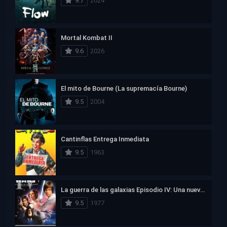
9.7
2024
Mortal Kombat II
9.6
2026
El mito de Bourne (La supremacía Bourne)
9.5
2004
Cantinflas Entrega Inmediata
9.5
1963
La guerra de las galaxias Episodio IV: Una nueva esperanza
9.5
1977