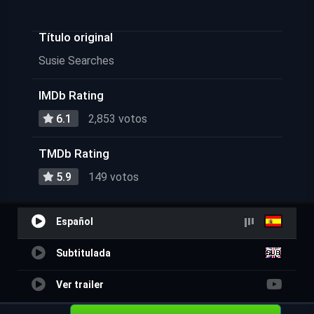
Título original
Susie Searches
IMDb Rating
6.1
2,853 votos
TMDb Rating
5.9
149 votos
Español
Subtitulada
Ver trailer