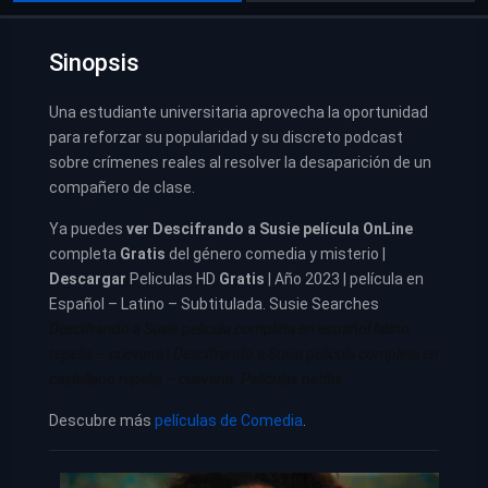
Sinopsis
Una estudiante universitaria aprovecha la oportunidad
para reforzar su popularidad y su discreto podcast
sobre crímenes reales al resolver la desaparición de un
compañero de clase.
Ya puedes
ver
Descifrando a Susie película
OnLine
completa
Gratis
del género comedia y misterio |
Descargar
Peliculas HD
Gratis
| Año 2023 | película en
Español – Latino – Subtitulada. Susie Searches
Descifrando a Susie pelicula completa en español latino
repelis – cuevana
|
Descifrando a Susie pelicula completa en
castellano repelis – cuevana. Películas netflix
Descubre más
películas de Comedia
.