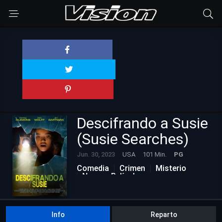
Descifrando a Susie
(Susie Searches)
Jun. 30, 2023
USA
101 Min.
PG
Comedia
Crimen
Misterio
Nuevas Películas
Info
Reparto