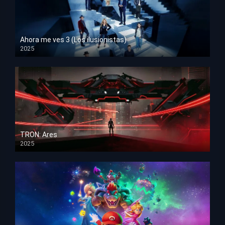
Ahora me ves 3 (Los ilusionistas)
2025
HD 1080p
TRON: Ares
2025
HD 1080p