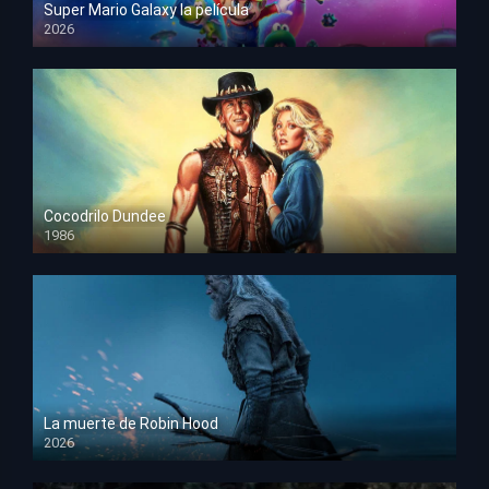
Super Mario Galaxy la película
2026
HD 1080p
Cocodrilo Dundee
1986
HD 1080p
La muerte de Robin Hood
2026
HD 1080p