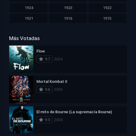
1924
1923
1922
1921
1916
1915
Más Votadas
Flow
9.7
2024
Mortal Kombat II
9.6
2026
El mito de Bourne (La supremacía Bourne)
9.5
2004