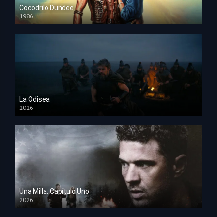
Cocodrilo Dundee
1986
HD 1080p
La Odisea
2026
TS Screener
Una Milla: Capítulo Uno
2026
HD 1080p