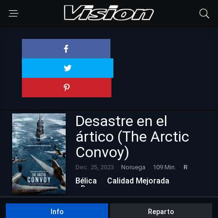
Desastre en el
ártico (The Arctic
Convoy)
Dec. 25, 2023
Noruega
109 Min.
R
Bélica
Calidad Mejorada
Drama
Info
Reparto