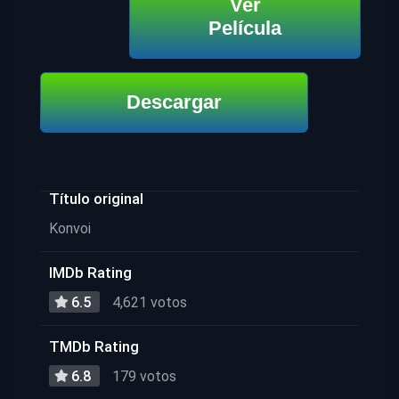
Ver
Película
Descargar
Título original
Konvoi
IMDb Rating
6.5
4,621 votos
TMDb Rating
6.8
179 votos