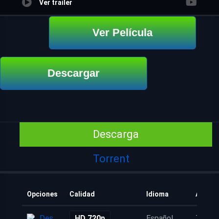
Ver trailer
Ver Película
Descargar
Descarga
Torrent
Opciones
Calidad
Idioma
Añadid
Descarga
HD 720p
Español
7 años