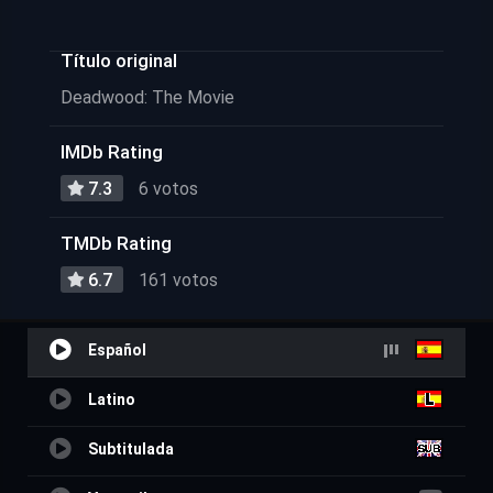
Título original
Deadwood: The Movie
IMDb Rating
7.3
6 votos
TMDb Rating
6.7
161 votos
Español
Latino
Subtitulada