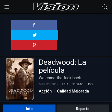
Deadwood: La
película
Welcome the fuck back.
May. 31, 2019
USA
110 Min.
PG
Acción
Calidad Mejorada
Western
Info
Reparto