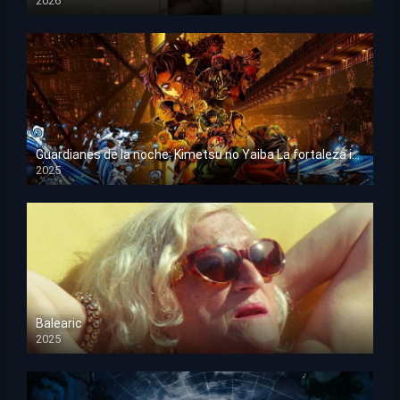
2026
HD 1080p
Guardianes de la noche: Kimetsu no Yaiba La fortaleza infinita
2025
HD 1080p
Balearic
2025
HD 1080p