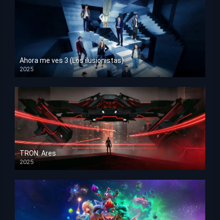
Ahora me ves 3 (Los ilusionistas)
2025
HD 1080p
TRON: Ares
2025
HD 1080p