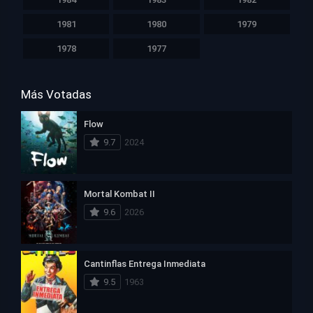
1981
1980
1979
1978
1977
Más Votadas
Flow
9.7
2024
Mortal Kombat II
9.6
2026
Cantinflas Entrega Inmediata
9.5
1963