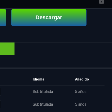
Descargar
Idioma
Añadido
Subtitulada
5 años
Subtitulada
5 años