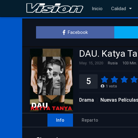
Inicio
Calidad
Facebook
DAU. Katya T
May. 15, 2020
Rusia
103 Min.
5
1
voto
Drama
Nuevas Película
Info
Reparto