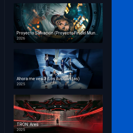
Proyecto Salvación (Proyecto Fin del Mundo)
2026
HD 1080p
Ahora me ves 3 (Los ilusionistas)
2025
HD 1080p
TRON: Ares
2025
HD 1080p