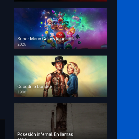
Super Mario Galaxy la película
2026
HD 1080p
Cocodrilo Dundee
1986
HD 1080p
Posesión infernal. En llamas