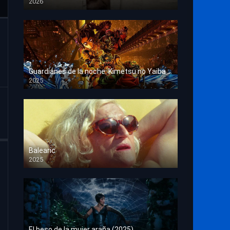
2026
HD 1080p
Guardianes de la noche: Kimetsu no Yaiba La fortaleza infinita
2025
HD 1080p
Balearic
2025
HD 1080p
El beso de la mujer araña (2025)