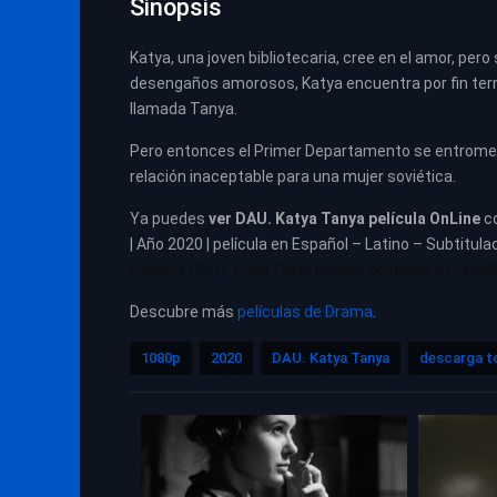
Sinopsis
Katya, una joven bibliotecaria, cree en el amor, pero
desengaños amorosos, Katya encuentra por fin tern
llamada Tanya.
Pero entonces el Primer Departamento se entromete
relación inaceptable para una mujer soviética.
Ya puedes
ver
DAU. Katya Tanya película
OnLine
c
| Año 2020 | película en Español – Latino – Subtitula
cuevana
|
DAU. Katya Tanya pelicula completa en castella
Descubre más
películas de Drama
.
1080p
2020
DAU. Katya Tanya
descarga t