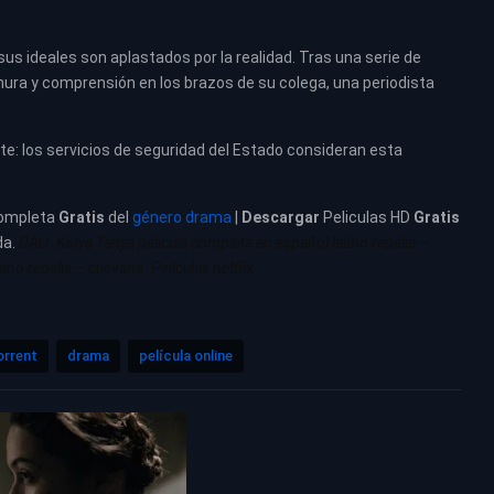
 sus ideales son aplastados por la realidad. Tras una serie de
ura y comprensión en los brazos de su colega, una periodista
: los servicios de seguridad del Estado consideran esta
ompleta
Gratis
del
género drama
|
Descargar
Peliculas HD
Gratis
da.
DAU. Katya Tanya pelicula completa en español latino repelis –
no repelis – cuevana. Películas netflix
orrent
drama
película online