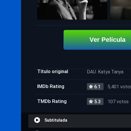
Ver Película
Título original
DAU. Katya Tanya
IMDb Rating
6.1
5,401 voto
TMDb Rating
5.3
107 votos
Subtitulada