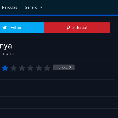
Películas
Género
Twitter
pinterest
anya
PG-13
Tu voto:
0
s