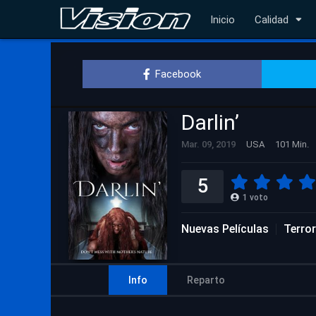
Inicio
Calidad
Facebook
Darlin’
Mar. 09, 2019
USA
101 Min.
5
1
voto
Nuevas Películas
Terror
Info
Reparto