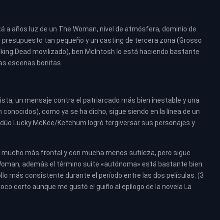
tá a años luz de un The Woman, nivel de atmósfera, dominio de
n presupuesto tan pequeño y un casting de tercera zona (Grosso
king Dead movilizado), ben McIntosh lo está haciendo bastante
nas escenas bonitas.
sta, un mensaje contra el patriarcado más bien inestable y una
en conocidos), como ya se ha dicho, sigue siendo en la línea de un
úo Lucky McKee/Ketchum logró tergiversar sus personajes y
ra mucho más frontal y con mucha menos sutileza, pero sigue
 Woman, además el término suite «autónoma» está bastante bien
o más consistente durante el período entre las dos películas. (3
 poco corto aunque me gustó el guiño al epílogo de la novela La