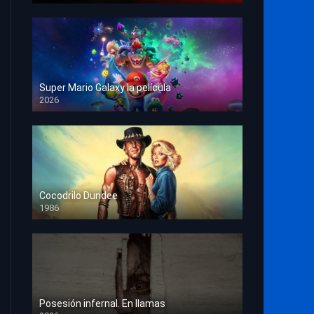
Super Mario Galaxy la película
2026
HD 1080p
Cocodrilo Dundee
1986
HD 1080p
Posesión infernal. En llamas