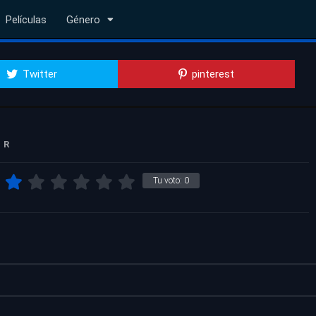
Películas
Género
Twitter
pinterest
R
Tu voto:
0