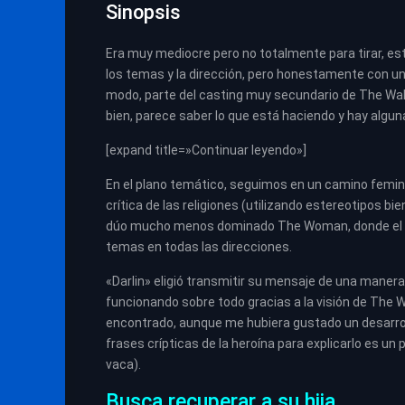
Sinopsis
Era muy mediocre pero no totalmente para tirar, es
los temas y la dirección, pero honestamente con u
modo, parte del casting muy secundario de The Wal
bien, parece saber lo que está haciendo y hay algu
[expand title=»Continuar leyendo»]
En el plano temático, seguimos en un camino femini
crítica de las religiones (utilizando estereotipos bi
dúo mucho menos dominado The Woman, donde el d
temas en todas las direcciones.
«Darlin» eligió transmitir su mensaje de una mane
funcionando sobre todo gracias a la visión de The
encontrado, aunque me hubiera gustado un desarroll
frases crípticas de la heroína para explicarlo es un
vaca).
Busca recuperar a su hija