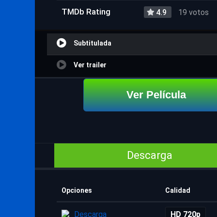
TMDb Rating
4.9
19 votos
Subtitulada
Ver trailer
Ver Película
Descarga
Opciones
Calidad
Descarga
HD 720p