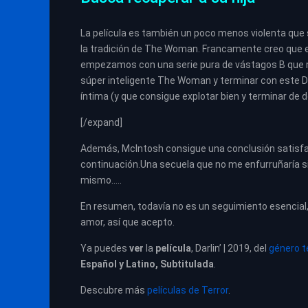
La película es también un poco menos violenta qu
la tradición de The Woman. Francamente creo que est
empezamos con una serie pura de vástagos B que mo
súper inteligente The Woman y terminar con este Da
íntima (y que consigue explotar bien y terminar de de
[/expand]
Además, McIntosh consigue una conclusión satisfac
continuación.Una secuela que no me enfurruñaría si 
mismo…..
En resumen, todavía no es un seguimiento esencial,
amor, así que acepto.
Ya puedes
ver
la
película
, Darlin’ | 2019, del
género t
Español y Latino, Subtitulada
.
Descubre más
películas de Terror
.