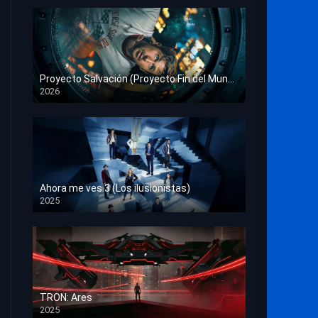
Proyecto Salvación (Proyecto Fin del Mundo)
2026
HD 1080p
Ahora me ves 3 (Los ilusionistas)
2025
HD 1080p
TRON: Ares
2025
HD 1080p