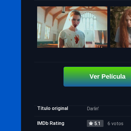
Ver Película
Título original
Darlin'
IMDb Rating
5.1
6 votos