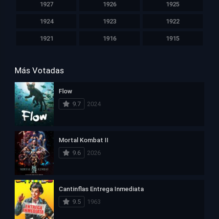
1927
1926
1925
1924
1923
1922
1921
1916
1915
Más Votadas
Flow
9.7
2024
Mortal Kombat II
9.6
2026
Cantinflas Entrega Inmediata
9.5
1963