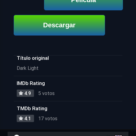
Descargar
Título original
Dark Light
IMDb Rating
4.9
5 votos
TMDb Rating
4.1
17 votos