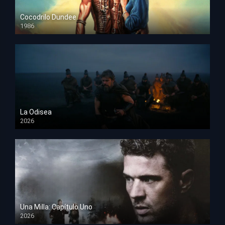
Cocodrilo Dundee
1986
HD 1080p
La Odisea
2026
TS Screener
Una Milla: Capítulo Uno
2026
HD 1080p