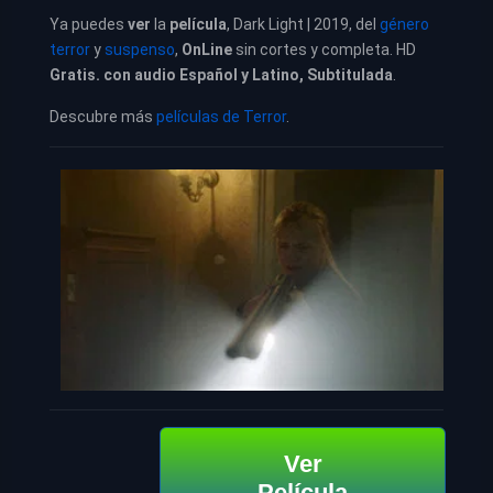
Ya puedes
ver
la
película
, Dark Light | 2019, del
género
terror
y
suspenso
,
OnLine
sin cortes y completa. HD
Gratis. con audio Español y Latino, Subtitulada
.
Descubre más
películas de Terror
.
Ver
Película