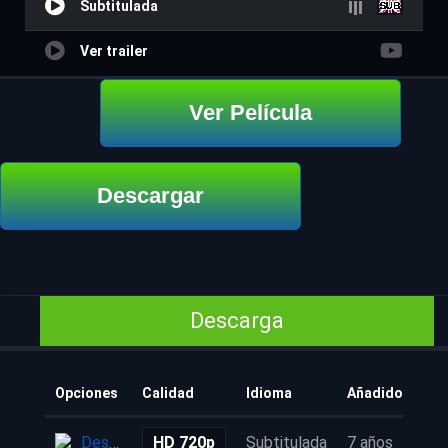
Subtitulada
Ver trailer
Ver Película
Descargar
Descarga
Opciones
Calidad
Idioma
Añadido
Descarga
HD 720p
Subtitulada
7 años