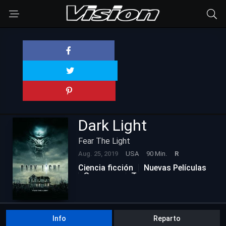
Dark Light
Fear The Light
Aug. 25, 2019
USA
90 Min.
R
Ciencia ficción
Nuevas Películas
Suspenso
Terror
Info
Reparto