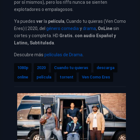
por sí mismos), pero los riffs nunca se sienten
explotadores o empalagosos.
Ya puedes
ver
la
película
, Cuando tu quieras (Ven Como
Eres) | 2020, del
género comedia
y
drama
,
OnLine
sin
cortes y completa. HD
Gratis. con audio Español y
Latino, Subtitulada
.
Descubre más
películas de Drama
.
1080p
2020
Cuando tu quieras
descarga
online
película
torrent
Ven Como Eres