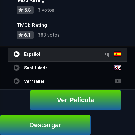
IMDb Rating
5.8
3 votos
TMDb Rating
6.1
383 votos
Español
Subtitulada
Ver trailer
Ver Película
Descargar