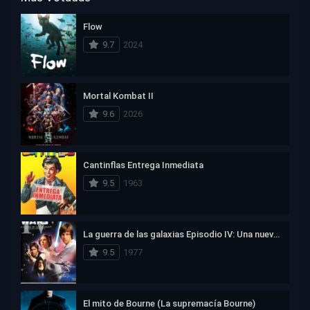
Flow
9.7
2024
Mortal Kombat II
9.6
2026
Cantinflas Entrega Inmediata
9.5
1963
La guerra de las galaxias Episodio IV: Una nueva esperanza
9.5
1977
El mito de Bourne (La supremacía Bourne)