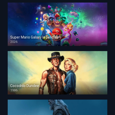
Super Mario Galaxy la película
2026
HD 1080p
Cocodrilo Dundee
1986
HD 1080p