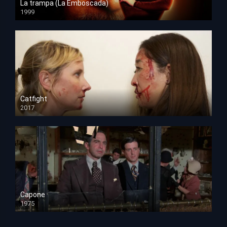
La trampa (La Emboscada)
1999
HD 1080p
Catfight
2017
HD 720p
Capone
1975
HD 1080p