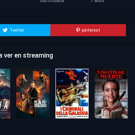
Subtitulada
7 años
Twitter
pinterest
ra ver en streaming