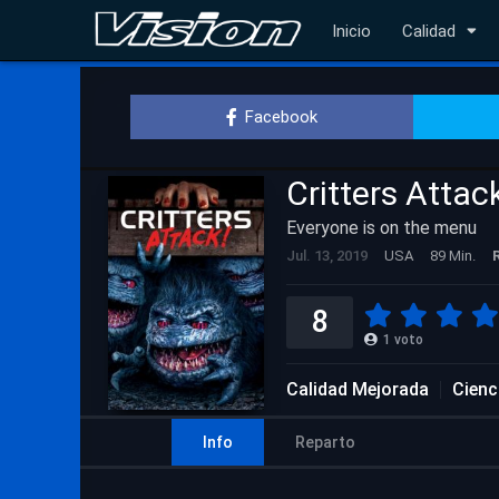
Inicio
Calidad
Facebook
Critters Attac
Everyone is on the menu
Jul. 13, 2019
USA
89 Min.
8
1
voto
Calidad Mejorada
Cienc
Info
Reparto