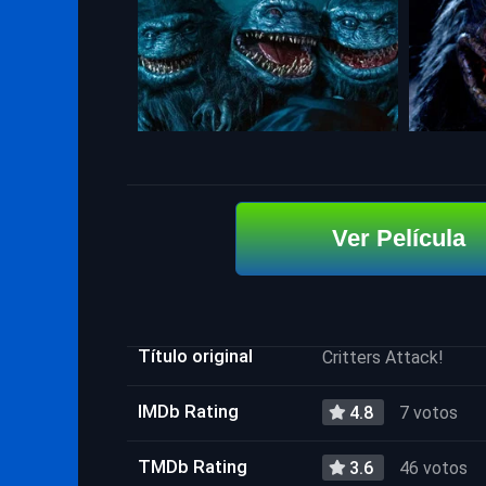
Ver Película
Título original
Critters Attack!
IMDb Rating
4.8
7 votos
TMDb Rating
3.6
46 votos