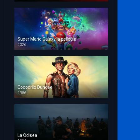
Super Mario Galaxy la película
2026
HD 1080p
Cocodrilo Dundee
1986
HD 1080p
La Odisea