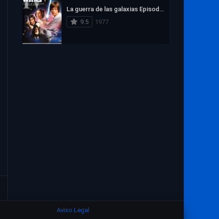
1972
1971
1970
La guerra de las galaxias Episodio IV: Una nueva esperanza
1969
1968
1967
9.5
1977
1966
1965
1964
1963
1962
1961
1960
1959
1958
1957
1956
1955
1954
1953
1952
1951
1950
1949
1948
1947
1946
1945
1944
1943
1942
1941
1940
1939
1938
1937
1936
1935
1934
Aviso Legal