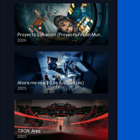
Proyecto Salvación (Proyecto Fin del Mundo)
2026
HD 1080p
Ahora me ves 3 (Los ilusionistas)
2025
HD 1080p
TRON: Ares
2025
HD 1080p