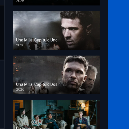
2026
TS Screener
Una Milla: Capítulo Uno
2026
HD 1080p
Una Milla: Capítulo Dos
2026
HD 1080p
Un buen chico