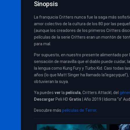
Sinopsis
La franquicia Critters nunca fue la saga más sofistic
amor colectivo de la cultura de los 80 por las pequ
(aunque los creadores de los primeros Critters discu
películas de la serie Critters eran un montón de ton
para mal.
Por supuesto, en nuestro presente alimentado por 
sensación de maravilla que el diablo puede cuidar; la
la lengua como Kung Fury y Turbo Kid. Casi todas las
años (lo que Matt Singer ha llamado la’legacyquel’),
obtuvieran la suya.
Ya puedes
ver
la
película
,
Critters Attack!, del
géner
Descargar
Peli HD
Gratis
| Año 2019 | Idioma “o” Aud
Descubre más
películas de Terror
.