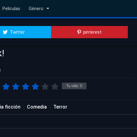
Películas
Género
Twitter
pinterest
k!
R
Tu voto:
0
ia ficción
Comedia
Terror