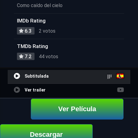
Como caído del cielo
IMDb Rating
6.3
2 votos
TMDb Rating
7.2
44 votos
Subtitulada
Ver trailer
Ver Película
Descargar