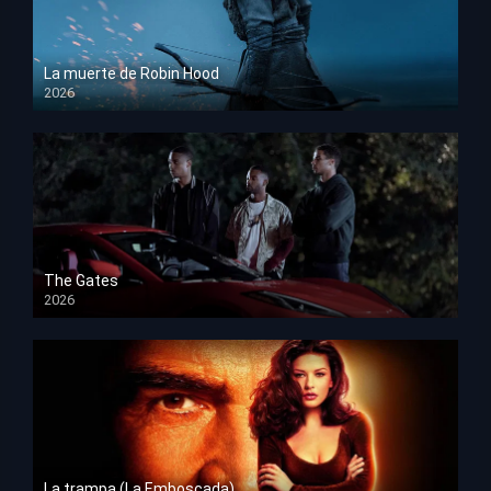
La muerte de Robin Hood
2026
HD 1080p
The Gates
2026
HD 1080p
La trampa (La Emboscada)