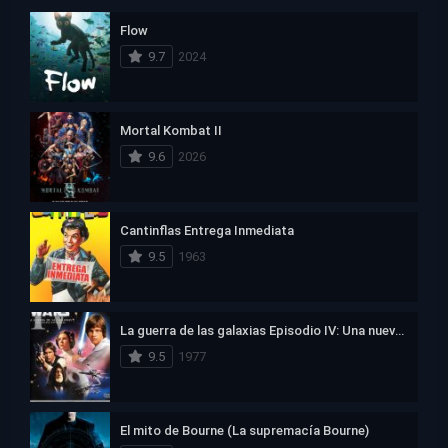
Flow
9.7
2024
Mortal Kombat II
9.6
2026
Cantinflas Entrega Inmediata
9.5
1963
La guerra de las galaxias Episodio IV: Una nueva esperanza
9.5
1977
El mito de Bourne (La supremacía Bourne)