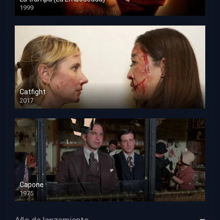
1999
HD 1080p
Catfight
2017
HD 720p
Capone
1975
HD 1080p