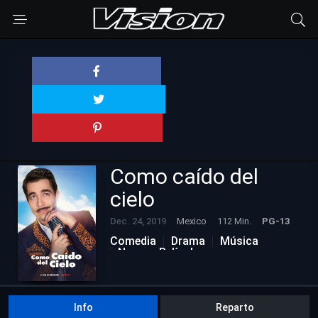
Como caído del
cielo
Dec. 24, 2019
Mexico
112 Min.
PG-13
Comedia
Drama
Música
Nuevas Películas
Info
Reparto