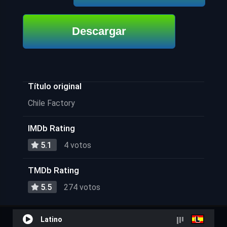
Descargar
Título original
Chile Factory
IMDb Rating
5.1
4 votos
TMDb Rating
5.5
274 votos
Latino