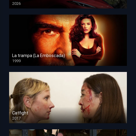
2026
HD 1080p
La trampa (La Emboscada)
1999
HD 1080p
Catfight
2017
HD 720p