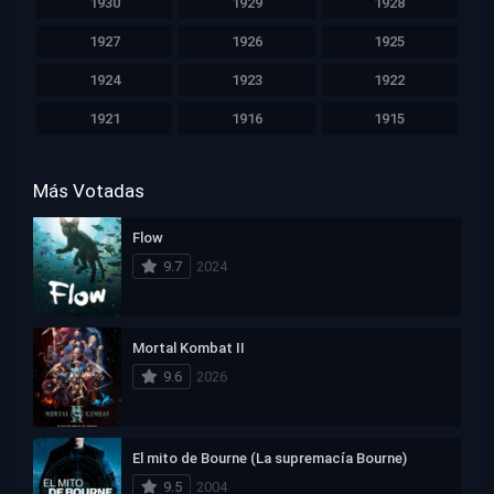
1930
1929
1928
1927
1926
1925
1924
1923
1922
1921
1916
1915
Más Votadas
Flow
9.7
2024
Mortal Kombat II
9.6
2026
El mito de Bourne (La supremacía Bourne)
9.5
2004