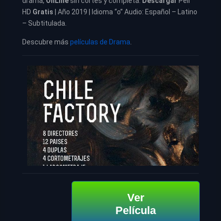
drama,
OnLine
sin cortes y completa.
Descargar
Peli
HD
Gratis
| Año 2019 | Idioma “o” Audio: Español – Latino
– Subtitulada.
Descubre más
películas de Drama
.
Ver
Película