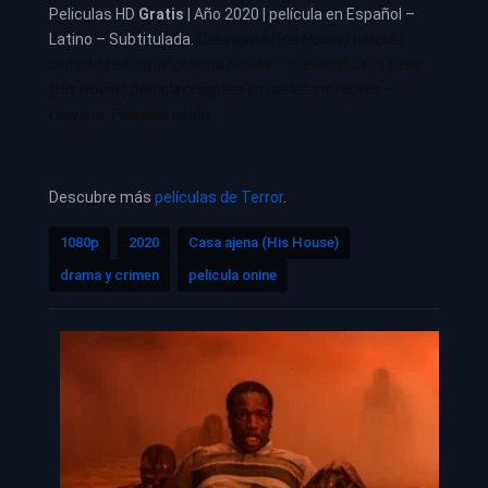
Peliculas HD
Gratis
| Año 2020 | película en Español –
Latino – Subtitulada.
Casa ajena (His House) pelicula
completa en español latino repelis – cuevana
|
Casa ajena
(His House) pelicula completa en castellano repelis –
cuevana. Películas netflix
Descubre más
películas de Terror
.
1080p
2020
Casa ajena (His House)
drama y crimen
pelicula onine