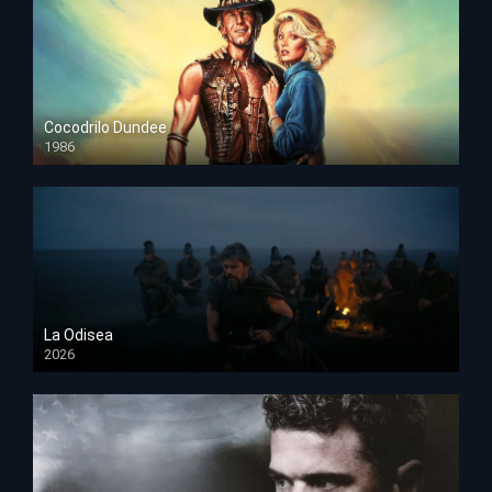
Cocodrilo Dundee
1986
HD 1080p
La Odisea
2026
TS Screener