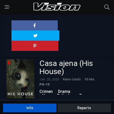
Casa ajena (His
House)
Jan. 23, 2020
Reino Unido
93 Min.
PG-13
Crimen
Drama
Nuevas Películas
Terror
Info
Reparto