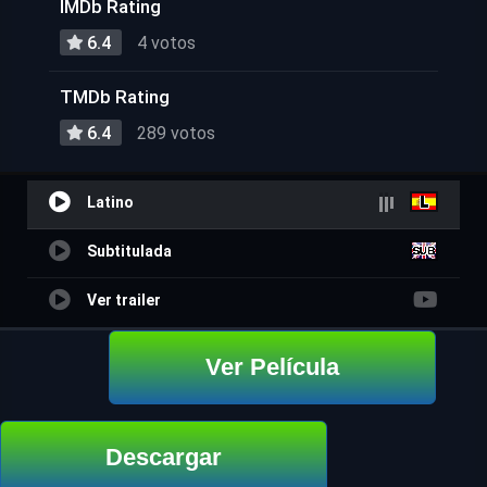
IMDb Rating
6.4
4 votos
TMDb Rating
6.4
289 votos
Latino
Subtitulada
Ver trailer
Ver Película
Descargar