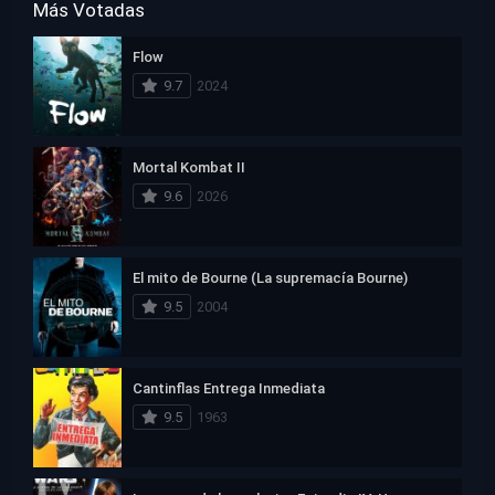
Más Votadas
Flow
9.7
2024
Mortal Kombat II
9.6
2026
El mito de Bourne (La supremacía Bourne)
9.5
2004
Cantinflas Entrega Inmediata
9.5
1963