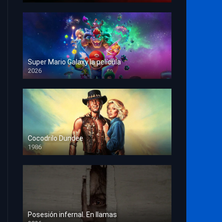
Super Mario Galaxy la película
2026
HD 1080p
Cocodrilo Dundee
1986
HD 1080p
Posesión infernal. En llamas