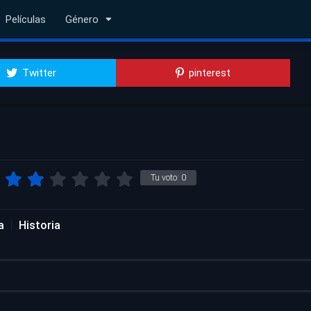
Películas
Género
Twitter
pinterest
Tu voto:
0
a
Historia