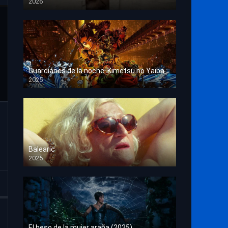
2026
HD 1080p
Guardianes de la noche: Kimetsu no Yaiba La fortaleza infinita
2025
HD 1080p
Balearic
2025
HD 1080p
El beso de la mujer araña (2025)