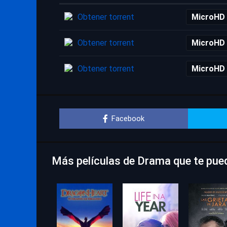
Obtener torrent
MicroHD
Obtener torrent
MicroHD
Obtener torrent
MicroHD
Facebook
Más películas de Drama que te pue