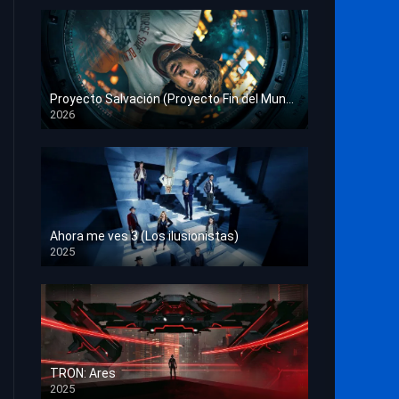
Proyecto Salvación (Proyecto Fin del Mundo)
2026
HD 1080p
Ahora me ves 3 (Los ilusionistas)
2025
HD 1080p
TRON: Ares
2025
HD 1080p