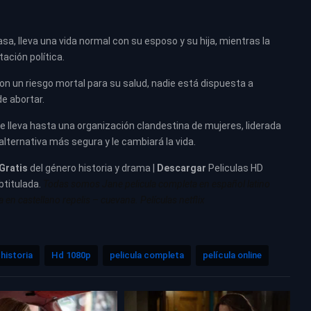
sa, lleva una vida normal con su esposo y su hija, mientras la
tación política.
n un riesgo mortal para su salud, nadie está dispuesta a
e abortar.
le lleva hasta una organización clandestina de mujeres, liderada
 alternativa más segura y le cambiará la vida.
Gratis
del género historia y drama |
Descargar
Peliculas HD
btitulada.
Todas somos Jane pelicula completa en español latino
n castellano repelis – cuevana. Películas netflix
historia
Hd 1080p
pelicula completa
película online