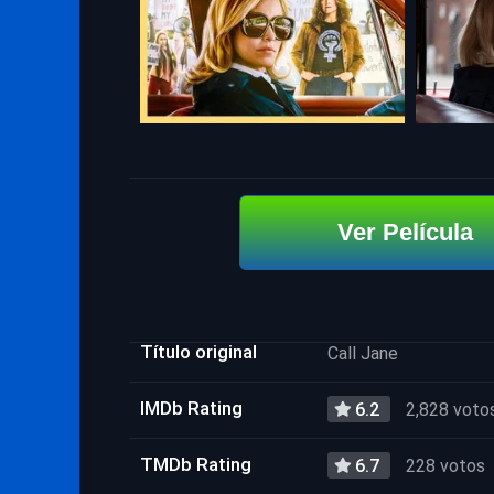
Ver Película
Título original
Call Jane
IMDb Rating
6.2
2,828 voto
TMDb Rating
6.7
228 votos