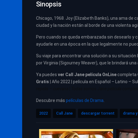
Sinopsis
Chicago, 1968. Joy (Elizabeth Banks), una ama de ca
ciudad y la nación están al borde de una violenta agi
Pero cuando se queda embarazada sin desearlo y co
ayudarle en una época en la que legalmente no pued
Su viaje para encontrar una solución a su situación 
por Virginia (Sigourney Weaver), que le brindará una
Ya puedes
ver
Call Jane película
OnLine
completa
Gratis
| Año 2022 | película en Español – Latino – Su
repelis – cuevana
|
Todas somos Jane pelicula completa e
Descubre más
películas de Drama
.
2022
Call Jane
descargar torrent
drama y 