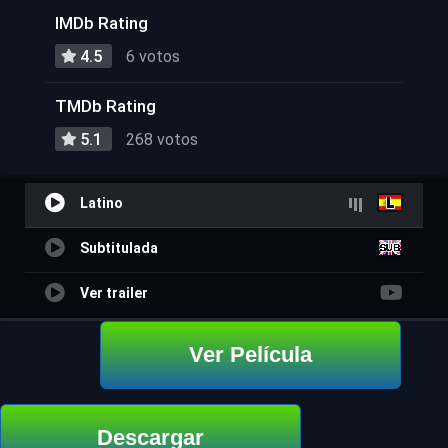
IMDb Rating
4.5
6 votos
TMDb Rating
5.1
268 votos
Latino
Subtitulada
Ver trailer
Ver Película
Descargar