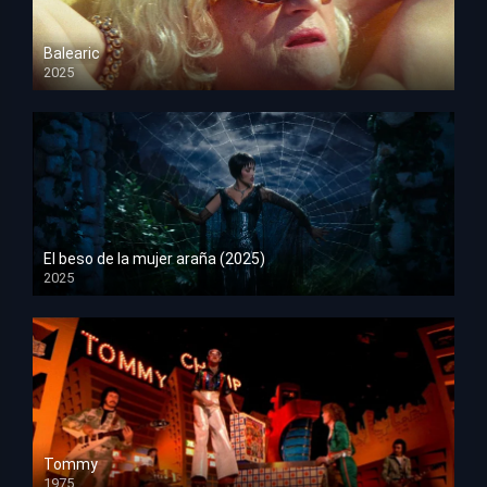
Balearic
2025
HD 1080p
El beso de la mujer araña (2025)
2025
HD 1080p
Tommy
1975