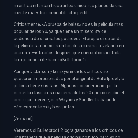
mientras intentan frustrar los siniestros planes de una
mente maestra criminal de alto perfil.
Criticamente, «A prueba de balas» no es la película más
popular de los 90, ya que tiene un mísero 8% de
audiencia de «Tomates podridos». El propio director de
la película tampoco es un fan de la misma, revelando en
una entrevista años después que quería «borrar» toda
la experiencia de hacer «Bulletproof».
Aunque Dickinson y la mayoría de los críticos no
quedaron impresionados por el original de Bulletproof, la
película tiene sus fans. Algunos considerarían que la
comedia clásica es una gema de los 90 que no recibió el
amor que merece, con Wayans y Sandler trabajando
cómicamente muy bien juntos.
[/expand]
Veremos si Bulletproof 2 logra ganarse a los críticos de
una manera que la película original no pudo, pero yo no