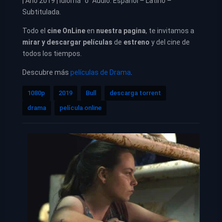
| Año 2019 | Idioma “o” Audio: Español – Latino –
Subtitulada.
Todo el
cine OnLine
en
nuestra pagina
, te invitamos a
mirar y descargar películas
de
estreno
y del cine de
todos los tiempos.
Descubre más
películas de Drama
.
1080p
2019
Bull
descarga torrent
drama
película online