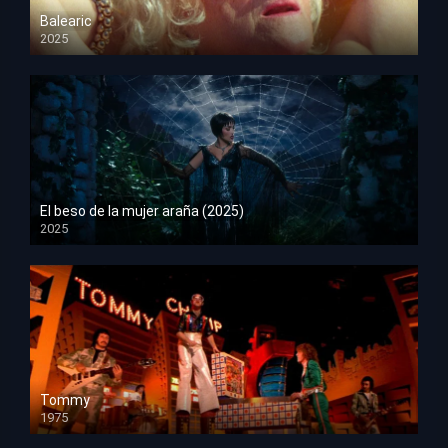
Balearic
2025
HD 1080p
El beso de la mujer araña (2025)
2025
HD 1080p
Tommy
1975
HD 1080p