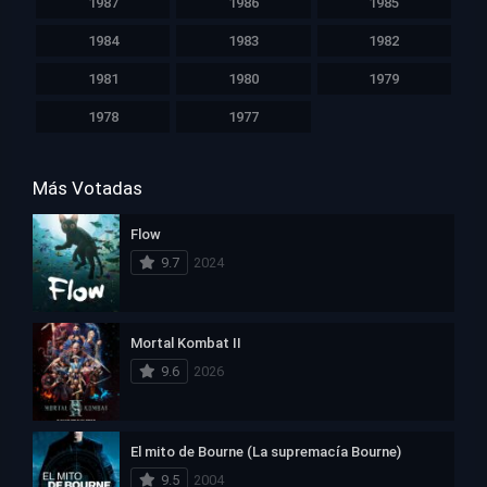
1987
1986
1985
1984
1983
1982
1981
1980
1979
1978
1977
Más Votadas
Flow
9.7
2024
Mortal Kombat II
9.6
2026
El mito de Bourne (La supremacía Bourne)
9.5
2004