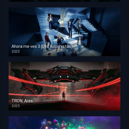
Ahora me ves 3 (Los ilusionistas)
2025
HD 1080p
TRON: Ares
2025
HD 1080p