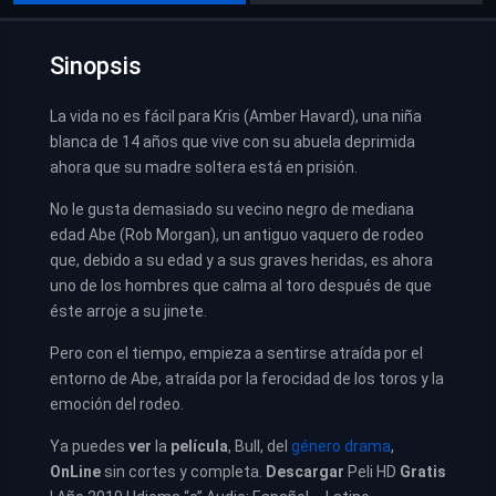
Sinopsis
La vida no es fácil para Kris (Amber Havard), una niña
blanca de 14 años que vive con su abuela deprimida
ahora que su madre soltera está en prisión.
No le gusta demasiado su vecino negro de mediana
edad Abe (Rob Morgan), un antiguo vaquero de rodeo
que, debido a su edad y a sus graves heridas, es ahora
uno de los hombres que calma al toro después de que
éste arroje a su jinete.
Pero con el tiempo, empieza a sentirse atraída por el
entorno de Abe, atraída por la ferocidad de los toros y la
emoción del rodeo.
Ya puedes
ver
la
película
,
Bull, del
género drama
,
OnLine
sin cortes y completa.
Descargar
Peli HD
Gratis