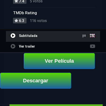
7.4
5 votos
TMDb Rating
6.3
116 votos
Subtitulada
Ver trailer
Ver Película
Descargar