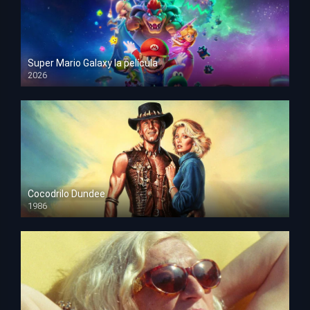
Super Mario Galaxy la película
2026
HD 1080p
Cocodrilo Dundee
1986
HD 1080p