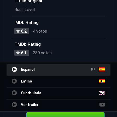
Título original
Boss Level
IMDb Rating
6.2
4 votos
TMDb Rating
6.1
289 votos
Español
Latino
Subtitulada
Ver trailer