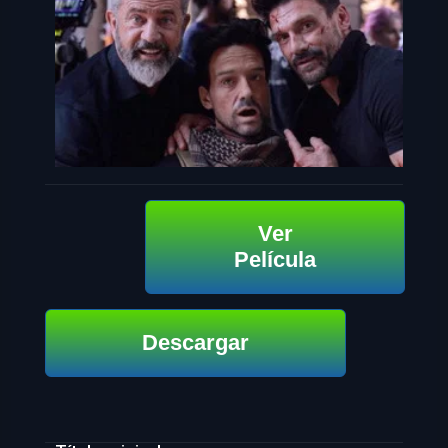
Ver
Película
Descargar