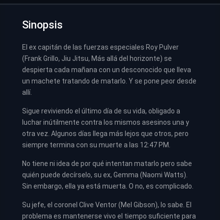
Sinopsis
El ex capitán de las fuerzas especiales Roy Pulver
(Frank Grillo, Jiu Jitsu, Más allá del horizonte) se
despierta cada mañana con un desconocido que lleva
un machete tratando de matarlo. Y se pone peor desde
allí.
Sigue reviviendo el último día de su vida, obligado a
luchar inútilmente contra los mismos asesinos una y
otra vez. Algunos días llega más lejos que otros, pero
siempre termina con su muerte a las 12:47 PM.
No tiene ni idea de por qué intentan matarlo pero sabe
quién puede decírselo, su ex, Gemma (Naomi Watts).
Sin embargo, ella ya está muerta. O no, es complicado.
Su jefe, el coronel Clive Ventor (Mel Gibson), lo sabe. El
problema es mantenerse vivo el tiempo suficiente para