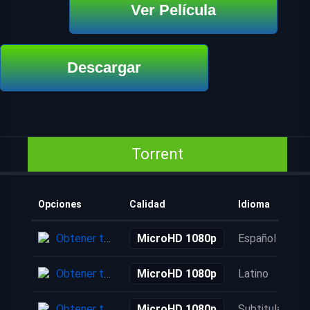
Ver Película
Descargar
Torrent
Opciones
Calidad
Idioma
Obtener torrent
MicroHD 1080p
Español
Obtener torrent
MicroHD 1080p
Latino
Obtener torrent
MicroHD 1080p
Subtitulada