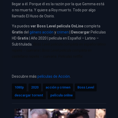
llegar a él. Porque él es la razón por la que Gemma está
o no muerta. Y quiere a Roy muerto. Todo por algo
llamado El Huso de Osiris.
Ya puedes
ver
Boss Level película
OnLine
completa
Gratis
del
género acción
y
crimen
|
Descargar
Peliculas
HD
Gratis
| Año 2020 | película en Español – Latino –
Subtitulada.
Boss Level pelicula completa en español latino
repelis – cuevana
|
Boss Level pelicula completa en
castellano repelis – cuevana. Películas netflix
Descubre más
películas de Acción
.
1080p
2020
acción y crimen
Boss Level
descargar torrent
película online