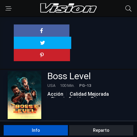
Boss Level
USA
100 Min.
PG-13
Acción
Calidad Mejorada
Ciencia ficción
Crimen
Info
Reparto