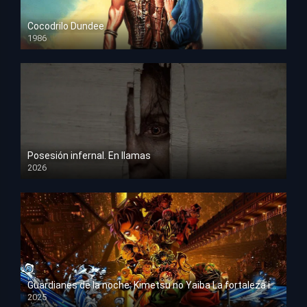
Cocodrilo Dundee
1986
HD 1080p
Posesión infernal. En llamas
2026
HD 1080p
Guardianes de la noche: Kimetsu no Yaiba La fortaleza infinita
2025
HD 1080p