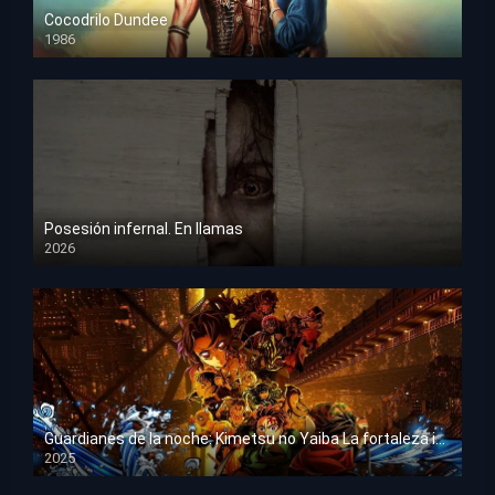
Cocodrilo Dundee
1986
HD 1080p
Posesión infernal. En llamas
2026
HD 1080p
Guardianes de la noche: Kimetsu no Yaiba La fortaleza infinita
2025
HD 1080p