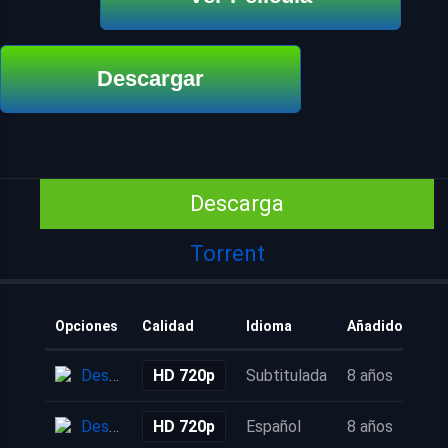
Descargar
Descarga
Torrent
Opciones
Calidad
Idioma
Añadido
Descarga
HD 720p
Subtitulada
8 años
Descarga
HD 720p
Español
8 años