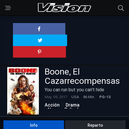
Boone, El
Cazarrecompensas
You can run but you can't hide
May. 09, 2017
USA
86 Min.
PG-13
Acción
Drama
Nuevas Películas
Info
Reparto