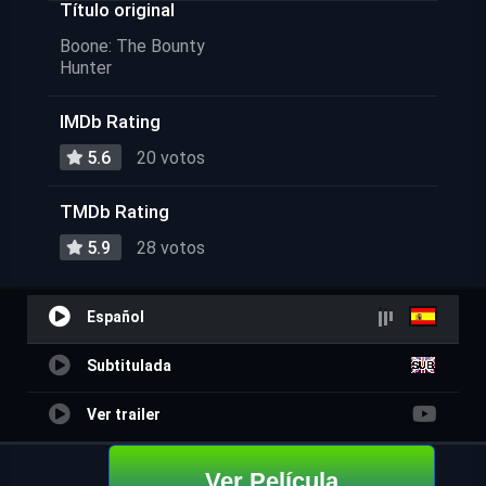
Título original
Boone: The Bounty
Hunter
IMDb Rating
5.6
20 votos
TMDb Rating
5.9
28 votos
Español
Subtitulada
Ver trailer
Ver Película