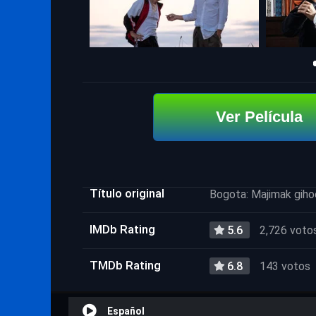
Ver Película
Título original
Bogota: Majimak giho
IMDb Rating
5.6
2,726 voto
TMDb Rating
6.8
143 votos
Español