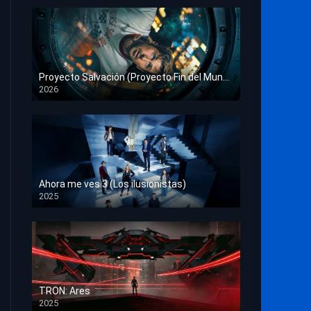
Proyecto Salvación (Proyecto Fin del Mundo)
2026
HD 1080p
Ahora me ves 3 (Los ilusionistas)
2025
HD 1080p
TRON: Ares
2025
HD 1080p