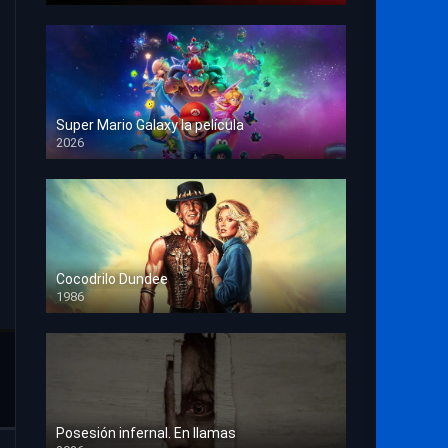
Super Mario Galaxy la película
2026
HD 1080p
Cocodrilo Dundee
1986
HD 1080p
Posesión infernal. En llamas