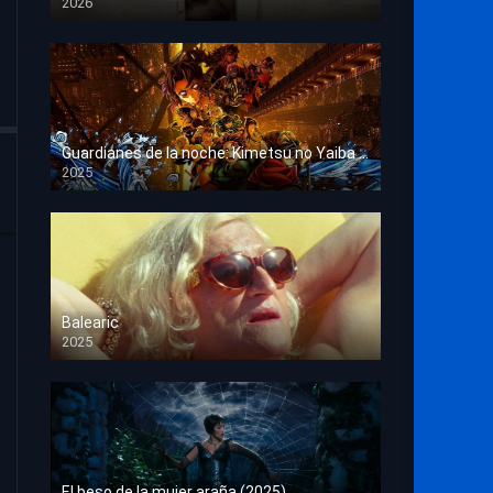
2026
HD 1080p
Guardianes de la noche: Kimetsu no Yaiba La fortaleza infinita
2025
HD 1080p
Balearic
2025
HD 1080p
El beso de la mujer araña (2025)