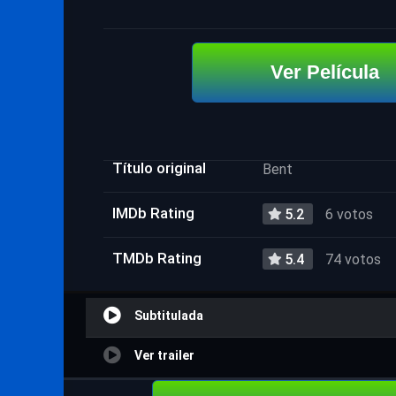
Ver Película
Título original
Bent
IMDb Rating
5.2
6 votos
TMDb Rating
5.4
74 votos
Subtitulada
Ver trailer