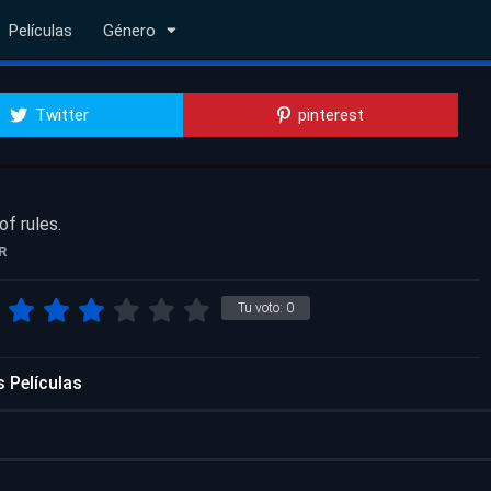
Películas
Género
Twitter
pinterest
of rules.
R
Tu voto:
0
 Películas