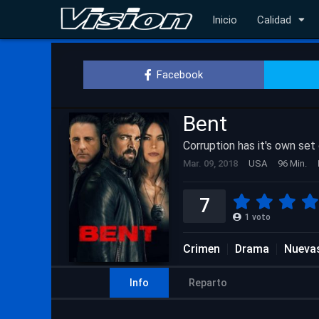
Inicio
Calidad
Facebook
Bent
Corruption has it's own set 
Mar. 09, 2018
USA
96 Min.
7
1
voto
Crimen
Drama
Nuevas
Info
Reparto