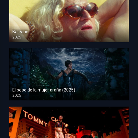
Balearic
2025
HD 1080p
El beso de la mujer araña (2025)
2025
HD 1080p