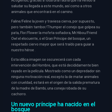
Acogiendo, gracias a toda una fauna que ha venido a
saludar su llegada a este mundo, así como a otros
animales que encontrará en el camino.
Faline/Feline la joven y traviesa cierva, por supuesto,
pero también tambor/Thumper el conejo que golpea su
pata, Flor/Flower la mofeta soñadora, Mr.Hibou/Friend
Owl el elocuente, o el Gran Príncipe del bosque, un
respetado ciervo mayor que será traído para guiar a
nuestro héroe .
Esta idílica imagen se oscurecerá con cada
intervención del Hombre, que está decididamente bien
rayado en la película. Mostrado como un depredador sin
ninguna motivación real, excepto la de matar animales
con crueldad, estará en el origen de la salida prematura
de la madre de Bambi, una coneja robada de su
cachorro.
Un nuevo príncipe ha nacido en el
bosque