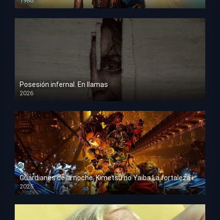
1986
HD 1080p
Posesión infernal. En llamas
2026
HD 1080p
Guardianes de la noche: Kimetsu no Yaiba La fortaleza infinita
2025
HD 1080p