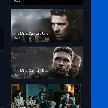
2026
TS Screener
Una Milla: Capítulo Uno
2026
HD 1080p
Una Milla: Capítulo Dos
2026
HD 1080p
Un buen chico