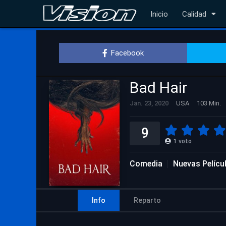
Inicio
Calidad
Facebook
Bad Hair
Jan. 23, 2020
USA
103 Min.
9
1
voto
Comedia
Nuevas Pelícu
Info
Reparto