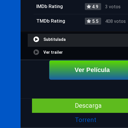
IMDb Rating
4.9
3 votos
TMDb Rating
5.5
408 votos
Subtitulada
Ver trailer
Ver Película
Descarga
Torrent