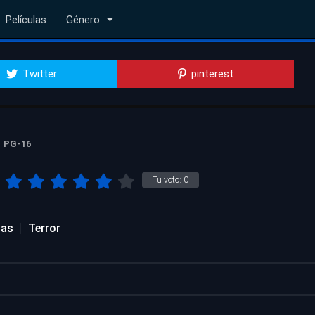
Películas
Género
Twitter
pinterest
PG-16
Tu voto:
0
las
Terror