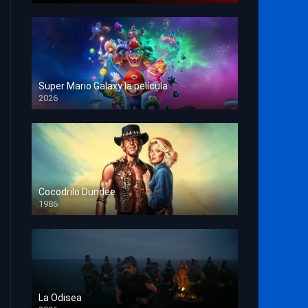
Super Mario Galaxy la película
2026
HD 1080p
Cocodrilo Dundee
1986
HD 1080p
La Odisea