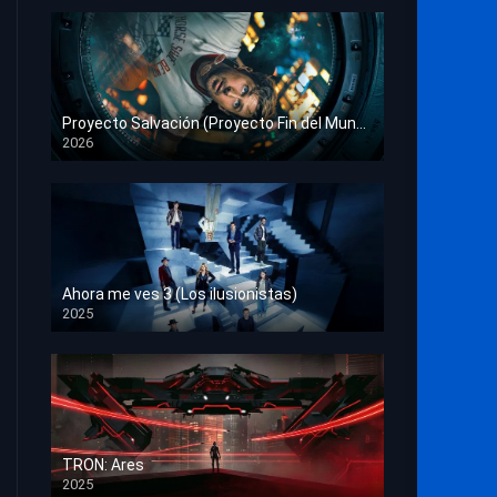
Proyecto Salvación (Proyecto Fin del Mundo)
2026
HD 1080p
Ahora me ves 3 (Los ilusionistas)
2025
HD 1080p
TRON: Ares
2025
HD 1080p