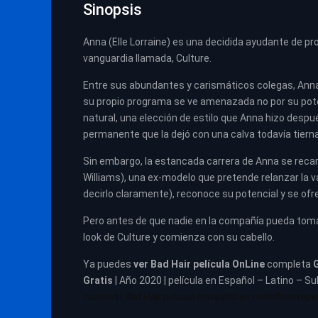
Sinopsis
Anna (Elle Lorraine) es una decidida ayudante de pr
vanguardia llamada, Culture.
Entre sus abundantes y carismáticos colegas, Anna 
su propio programa se ve amenazada no por su poten
natural, una elección de estilo que Anna hizo des
permanente que la dejó con una calva todavía tierna
Sin embargo, la estancada carrera de Anna se reca
Williams), una ex-modelo que pretende relanzar la v
decirlo claramente), reconoce su potencial y se ofr
Pero antes de que nadie en la compañía pueda toma
look de Culture y comienza con su cabello.
Ya puedes
ver
Bad Hair película
OnLine
completa
G
Gratis
| Año 2020 | película en Español – Latino – Su
cuevana
|
Bad Hair pelicula completa en castellano repel