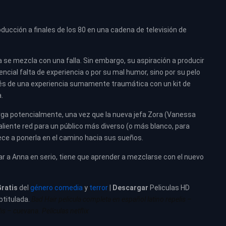
oducción a finales de los 80 en una cadena de televisión de
se mezcla con una falla. Sin embargo, su aspiración a producir
cial falta de experiencia o por su mal humor, sino por su pelo
pués de una experiencia sumamente traumática con un kit de
.
rga potencialmente, una vez que la nueva jefa Zora (Vanessa
aliente red para un público más diverso (o más blanco, para
ece a ponerla en el camino hacia sus sueños.
r a Anna en serio, tiene que aprender a mezclarse con el nuevo
ratis
del
género comedia
y
terror
|
Descargar
Peliculas HD
btitulada.
Bad Hair pelicula completa en español latino repelis –
is – cuevana. Películas netflix