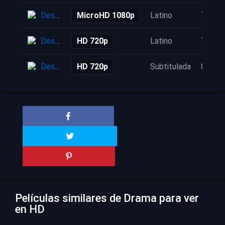
Descarga
MicroHD 1080p
Latino
7 años
Descarga
HD 720p
Latino
7 años
Descarga
HD 720p
Subtitulada
8 años
Películas similares de Drama para ver
en HD