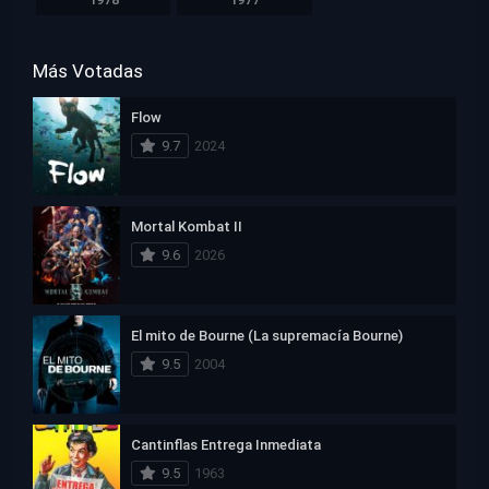
Más Votadas
Flow
9.7
2024
Mortal Kombat II
9.6
2026
El mito de Bourne (La supremacía Bourne)
9.5
2004
Cantinflas Entrega Inmediata
9.5
1963