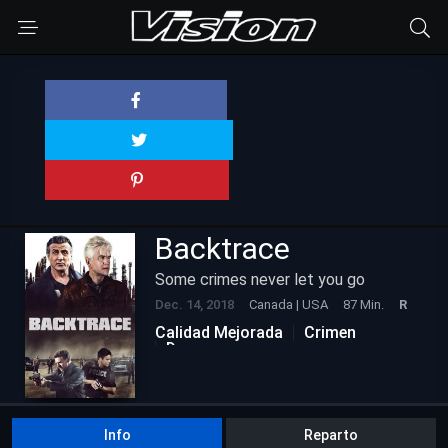
Backtrace
Some crimes never let you go
Dec. 14, 2018
Canada | USA
87 Min.
R
Calidad Mejorada
Crimen
Drama
Info
Reparto