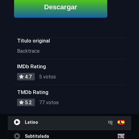
Descargar
Título original
Backtrace
IMDb Rating
4.7
5 votos
TMDb Rating
5.2
77 votos
Latino
Subtitulada