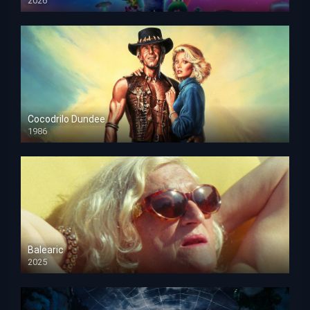
2026
HD 1080p
Cocodrilo Dundee
1986
HD 1080p
Balearic
2025
HD 1080p