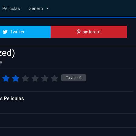
Películas
Género
Twitter
pinterest
zed)
R
Tu voto:
0
s Películas