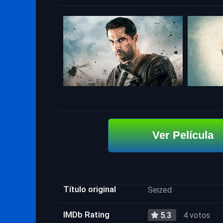
Ver Película
Título original
Seized
IMDb Rating
5.3
4 votos