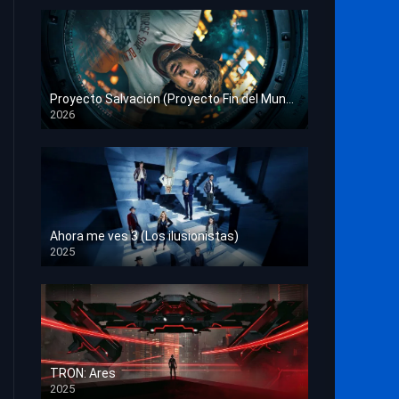
Proyecto Salvación (Proyecto Fin del Mundo)
2026
HD 1080p
Ahora me ves 3 (Los ilusionistas)
2025
HD 1080p
TRON: Ares
2025
HD 1080p