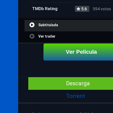
TMDb Rating
5.6
594 votos
Subtitulada
Ver trailer
Ver Película
Descarga
Torrent