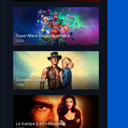
Super Mario Galaxy la película
2026
HD 1080p
Cocodrilo Dundee
1986
HD 1080p
La trampa (La Emboscada)