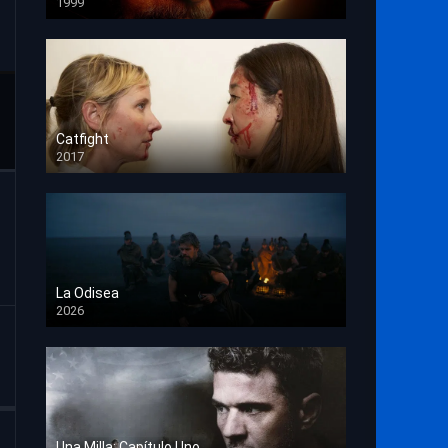
1999
HD 1080p
Catfight
2017
HD 720p
La Odisea
2026
TS Screener
Una Milla: Capítulo Uno