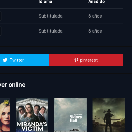
Idioma
Añadido
Subtitulada
6 años
Subtitulada
6 años
Twitter
pinterest
er online