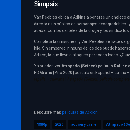
Sinopsis
Van Peebles obliga a Adkins a ponerse un chaleco 
directo a un público de personajes desagradables) y
acabar con los cárteles de la droga y los sindicatos
Completa las misiones, y Van Peebles se hace cargo 
hijo. Sin embargo, ninguno de los dos puede habers
Adkins, lo que lleva a ataques por todos lados. ¿Quié
Ya puedes
ver
Atrapado (Seized) película
OnLine
HD
Gratis
| Año 2020 | película en Español – Latino 
repelis – cuevana
|
Atrapado (Seized) pelicula completa 
Descubre más
películas de Acción
.
1080p
2020
acción y crimen
Atrapado (Se