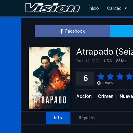
Inicio
Calidad
Facebook
Atrapado (Sei
Oct. 12, 2020
USA
85 Min.
6
1
voto
Acción
Crimen
Nueva
Info
Reparto