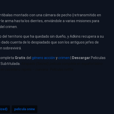
antibalas montado con una cámara de pecho (retransmitido en
 le arma hasta los dientes, enviándole a varias misiones para
 del crimen.
del territorio que ha quedado sin dueño, y Adkins recupera a su
e dado cuenta de lo despiadado que son los antiguos jefes de
n sobrevivirá.
completa
Gratis
del
género acción
y
crimen
|
Descargar
Peliculas
– Subtitulada.
Atrapado (Seized) pelicula completa en español latino
en castellano repelis – cuevana. Películas netflix
ized)
pelicula onine