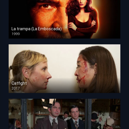
La trampa (La Emboscada)
1999
HD 1080p
Catfight
2017
HD 720p