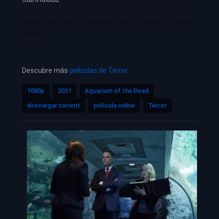
español latino repelis – cuevana
|
Aquarium of the Dead
pelicula completa en castellano repelis – cuevana. Películas
netflix
Descubre más
películas de Terror
.
1080p
2021
Aquarium of the Dead
descargar torrent
película online
Terror