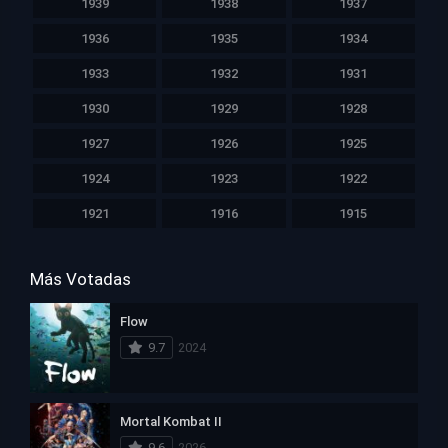
1939
1938
1937
1936
1935
1934
1933
1932
1931
1930
1929
1928
1927
1926
1925
1924
1923
1922
1921
1916
1915
Más Votadas
Flow
9.7
2024
Mortal Kombat II
9.6
2026