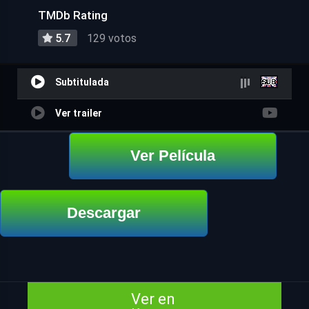
TMDb Rating
5.7
129 votos
Subtitulada
Ver trailer
Ver Película
Descargar
Ver en