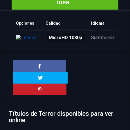
línea
Opciones
Calidad
Idioma
Añad
Ver en línea
MicroHD 1080p
Subtitulada
5 añ
Títulos de Terror disponibles para ver
online