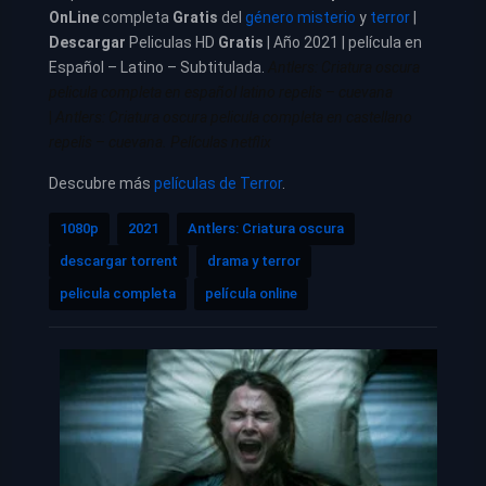
OnLine
completa
Gratis
del
género misterio
y
terror
|
Descargar
Peliculas HD
Gratis
| Año 2021 | película en
Español – Latino – Subtitulada.
Antlers: Criatura oscura
pelicula completa en español latino repelis – cuevana
|
Antlers: Criatura oscura pelicula completa en castellano
repelis – cuevana. Películas netflix
Descubre más
películas de Terror
.
1080p
2021
Antlers: Criatura oscura
descargar torrent
drama y terror
pelicula completa
película online