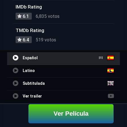
IMDb Rating
6.1
6,835 votos
TMDb Rating
6.4
519 votos
Español
Latino
Subtitulada
Ver trailer
Ver Película