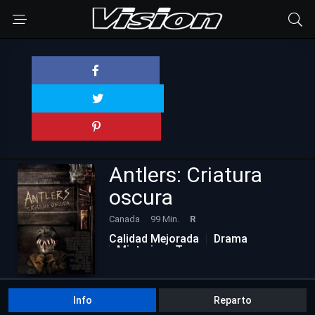
Antlers: Criatura
oscura
Canada
99 Min.
R
Calidad Mejorada
Drama
Misterio
Terror
Info
Reparto