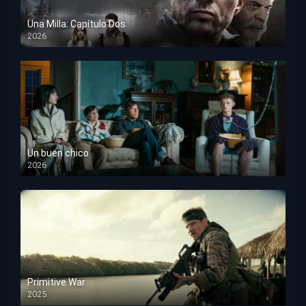
Una Milla: Capítulo Dos
2026
HD 1080p
Un buen chico
2026
HD 1080p
Primitive War
2025
HD 1080p