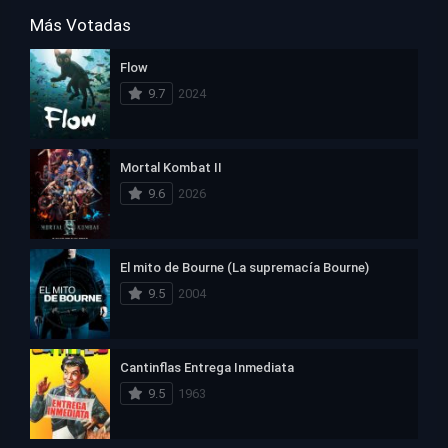
Más Votadas
Flow
9.7
2024
Mortal Kombat II
9.6
2026
El mito de Bourne (La supremacía Bourne)
9.5
2004
Cantinflas Entrega Inmediata
9.5
1963