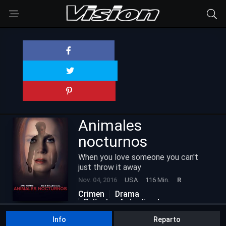
Animales
nocturnos
When you love someone you can't
just throw it away
Nov. 04, 2016
USA
116 Min.
R
Crimen
Drama
Películas Actualizadas
Romance
Info
Reparto