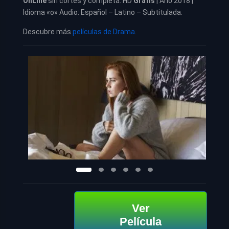
OnLine
sin cortes y completa. HD
Gratis
| Año 2018 |
Idioma «o» Audio: Español – Latino – Subtitulada.
Descubre más
películas de Drama
.
Ver
Película