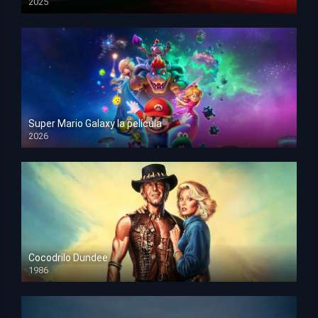
2025
HD 1080p
Super Mario Galaxy la película
2026
HD 1080p
Cocodrilo Dundee
1986
HD 1080p