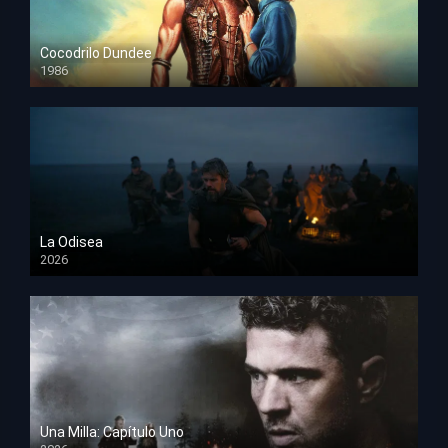
Cocodrilo Dundee
1986
HD 1080p
La Odisea
2026
TS Screener
Una Milla: Capítulo Uno