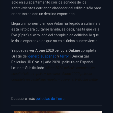
solo en su apartamento con los sonidos de los
sobrevivientes corriendo alrededor del edificio sólo para
encontrarse con un destino espantoso.
Llega un momento en que Aidan ha llegado a su límite y
está listo para quitarse la vida, es decir, hasta que ve a
Eva (Spiro) al otro lado del complejo de edificios, lo que
le da la esperanza de que no es el único superviviente.
Ya puedes
ver
Alone 2020 película
OnLine
completa
Gratis
del
género suspenso
y
terror
|
Descargar
Peliculas HD
Gratis
| Año 2020 | película en Español –
Latino – Subtitulada.
Alone 2020 pelicula completa en
español latino repelis – cuevana
|
Alone 2020 pelicula
completa en castellano repelis – cuevana. Películas netflix
Descubre más
películas de Terror
.