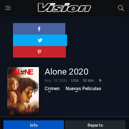
Alone 2020
Nov. 18, 2020
USA
92 Min.
R
Crimen
Nuevas Películas
Suspenso
Terror
Info
Reparto