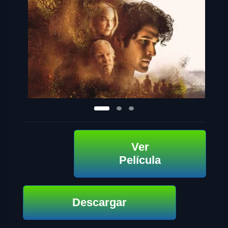
Ver
Película
Descargar