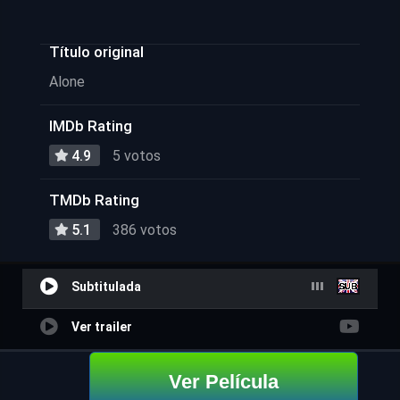
Título original
Alone
IMDb Rating
4.9
5 votos
TMDb Rating
5.1
386 votos
Subtitulada
Ver trailer
Ver Película