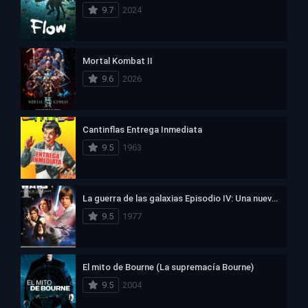
9.7
2024
Mortal Kombat II
9.6
2026
Cantinflas Entrega Inmediata
9.5
1963
La guerra de las galaxias Episodio IV: Una nueva esperanza
9.5
1977
El mito de Bourne (La supremacía Bourne)
9.5
2004