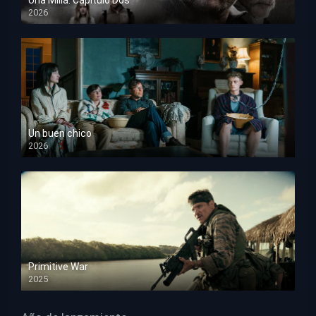
2026
HD 1080p
Un buen chico
2026
HD 1080p
Primitive War
2025
HD 1080p