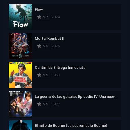
Flow
9.7
2024
Mortal Kombat II
9.6
2026
Cantinflas Entrega Inmediata
9.5
1963
La guerra de las galaxias Episodio IV: Una nueva esperanza
9.5
1977
El mito de Bourne (La supremacía Bourne)