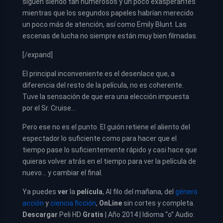
siguen siendo tan numerosos y un poco exasperantes
mientras que los segundos papeles habrían merecido
un poco más de atención, así como Emily Blunt. Las
escenas de lucha no siempre están muy bien filmadas.
[/expand]
El principal inconveniente es el desenlace que, a
diferencia del resto de la película, no es coherente.
Tuve la sensación de que era una elección impuesta
por el Sr. Cruise…
Pero ese no es el punto. El guión retiene el aliento del
espectador lo suficiente como para hacer que el
tiempo pase lo suficientemente rápido y casi hace que
quieras volver atrás en el tiempo para ver la película de
nuevo… y cambiar el final.
Ya puedes
ver
la
película
,
Al filo del mañana, del
género
acción
y
ciencia ficción
,
OnLine
sin cortes y completa.
Descargar
Peli HD
Gratis
| Año 2014 | Idioma “o” Audio: