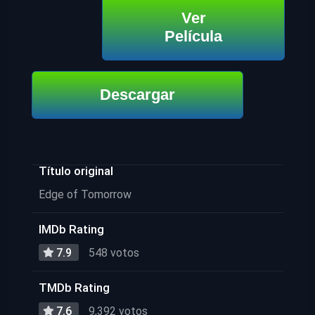
Ver
Película
Descargar
Título original
Edge of Tomorrow
IMDb Rating
7.9
548 votos
TMDb Rating
7.6
9,392 votos