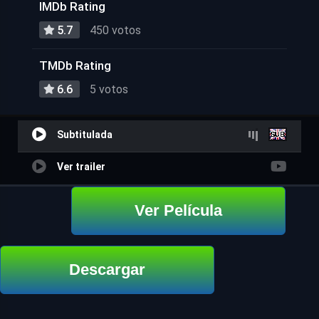
IMDb Rating
5.7
450 votos
TMDb Rating
6.6
5 votos
Subtitulada
Ver trailer
Ver Película
Descargar