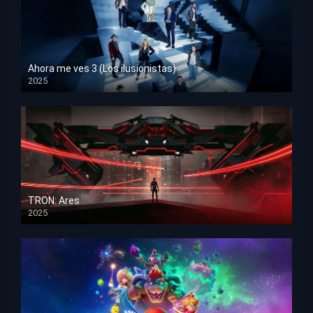
Ahora me ves 3 (Los ilusionistas)
2025
HD 1080p
TRON: Ares
2025
HD 1080p