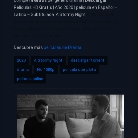
completa
Gratis
del género drama |
Descargar
Peliculas HD
Gratis
| Año 2020 | película en Español –
Latino – Subtitulada. A Stormy Night
A Stormy Night
pelicula completa en español latino repelis – cuevana
|
A
Stormy Night pelicula completa en castellano repelis –
cuevana. Películas netflix
Descubre más
películas de Drama
.
2020
A Stormy Night
descargar torrent
drama
Hd 1080p
pelicula completa
película online