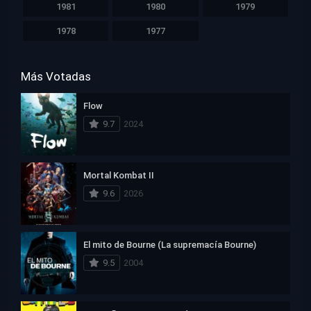
1981
1980
1979
1978
1977
Más Votadas
Flow
9.7
2024
Mortal Kombat II
9.6
2026
El mito de Bourne (La supremacía Bourne)
9.5
2004