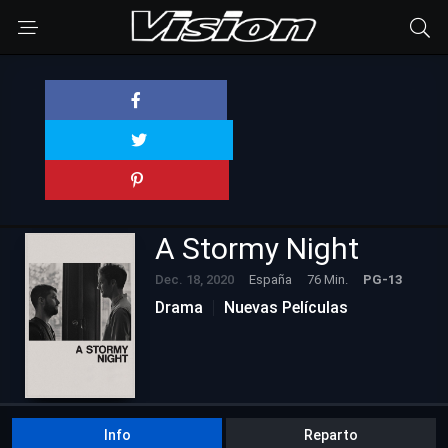
A Stormy Night
Dec. 18, 2020
España
76 Min.
PG-13
Drama
Nuevas Películas
Info
Reparto