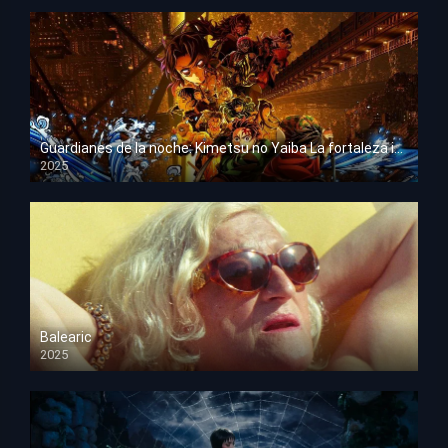
Guardianes de la noche: Kimetsu no Yaiba La fortaleza infinita
2025
HD 1080p
Balearic
2025
HD 1080p