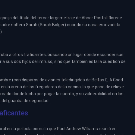
egocijo del título del tercer largometraje de Abner Pastoll florece
 madre soltera Sarah (Sarah Bolger) cuando su casa es invadida
).
e roba a otros traficantes, buscando un lugar donde esconder sus
a sus dos hijos del intruso, sino que también está la cuestión de
mbre (con disparos de aviones teledirigidos de Belfast), A Good
n la arena de los fregaderos de la cocina, lo que pone de relieve
rcado donde lucha por pagar la cuenta, y su vulnerabilidad en las
 del guardia de seguridad.
raficantes
ral en la película como la que Paul Andrew Williams reunió en