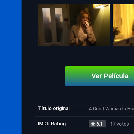
Ver Película
Título original
A Good Woman Is Har
IMDb Rating
6.1
17 votos