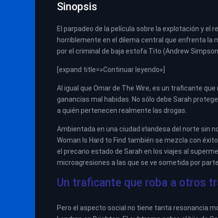
Sinopsis
El parpadeo de la película sobre la explotación y el r
horriblemente en el dilema central que enfrenta la
por el criminal de baja estofa Tito (Andrew Simpson
[expand title=»Continuar leyendo»]
Al igual que Omar de The Wire, es un traficante qu
ganancias mal habidas. No sólo debe Sarah proteger 
a quién pertenecen realmente las drogas.
Ambientada en una ciudad irlandesa del norte sin no
Woman Is Hard to Find también se mezcla con éxito e
el precario estado de Sarah en los viajes al superme
microagresiones a las que se ve sometida por parte
Un traficante que roba a otros t
Pero el aspecto social no tiene tanta resonancia mo