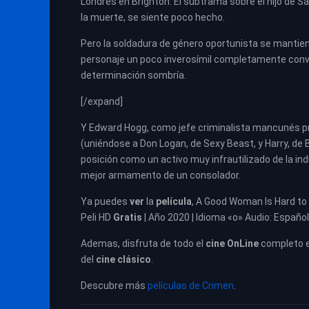
Londres en Brighton. El subtrama sobre el hijo de 
la muerte, se siente poco hecho.
Pero la soldadura de género oportunista se mantiene
personaje un poco inverosímil completamente conv
determinación sombría.
[/expand]
Y Edward Hogg, como jefe criminalista mancunés pr
(uniéndose a Don Logan, de Sexy Beast, y Harry, de B
posición como un activo muy infrautilizado de la in
mejor armamento de un consolador.
Ya puedes
ver
la
película
, A Good Woman Is Hard to 
Peli HD
Gratis
| Año 2020 | Idioma «o» Audio: Español
Ademas, disfruta de todo el
cine OnLine
completo 
del
cine clásico
.
Descubre más
películas de Crimen
.