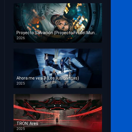
Proyecto Salvación (Proyecto Fin del Mundo)
2026
HD 1080p
Ahora me ves 3 (Los ilusionistas)
2025
HD 1080p
TRON: Ares
2025
HD 1080p