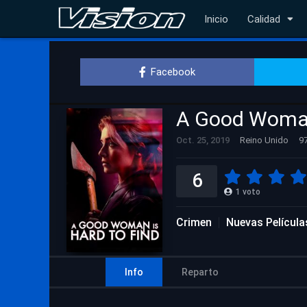
Inicio
Calidad
Facebook
A Good Woman
Oct. 25, 2019
Reino Unido
97
6
1
voto
Crimen
Nuevas Película
Info
Reparto