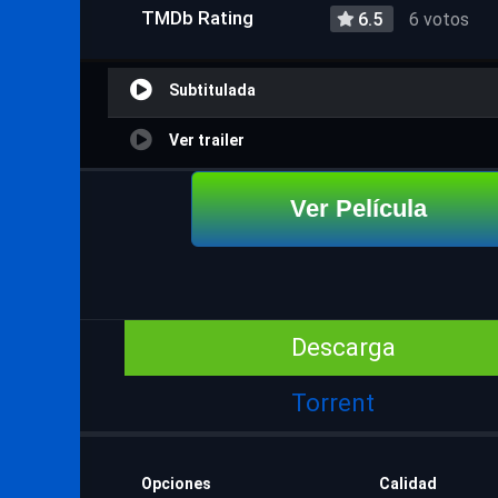
TMDb Rating
6.5
6 votos
Subtitulada
Ver trailer
Ver Película
Descarga
Torrent
Opciones
Calidad