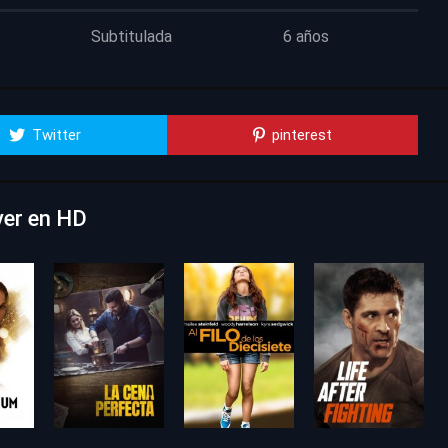
Subtitulada
6 años
Twitter
pinterest
ver en HD