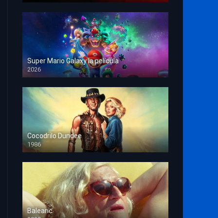
Super Mario Galaxy la película
2026
HD 1080p
Cocodrilo Dundee
1986
HD 1080p
Balearic