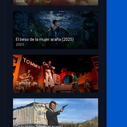
2025
HD 1080p
El beso de la mujer araña (2025)
2025
HD 1080p
Tommy
1975
HD 1080p
Dirty Harry (Harry el sucio)