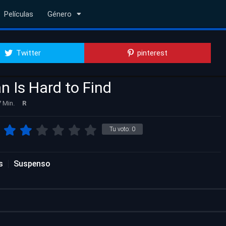
Películas
Género
Twitter
pinterest
 Is Hard to Find
 Min.
R
Tu voto:
0
s
Suspenso