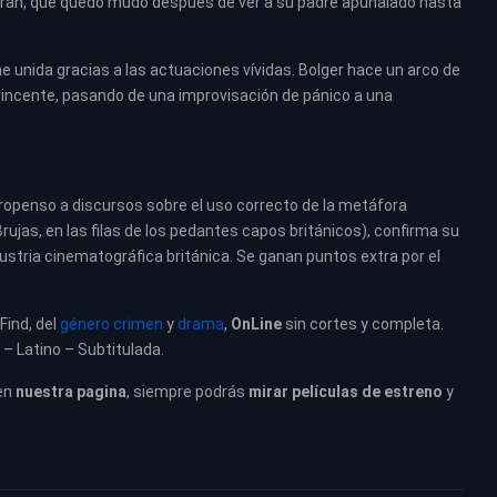
Sarah, que quedó mudo después de ver a su padre apuñalado hasta
 unida gracias a las actuaciones vívidas. Bolger hace un arco de
incente, pasando de una improvisación de pánico a una
openso a discursos sobre el uso correcto de la metáfora
rujas, en las filas de los pedantes capos británicos), confirma su
dustria cinematográfica británica. Se ganan puntos extra por el
Find, del
género crimen
y
drama
,
OnLine
sin cortes y completa.
 – Latino – Subtitulada.
en
nuestra pagina
, siempre podrás
mirar películas de estreno
y