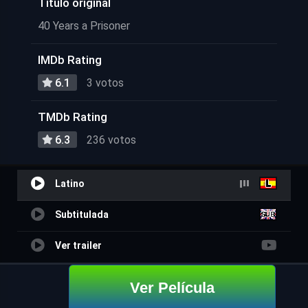
Título original
40 Years a Prisoner
IMDb Rating
6.1
3 votos
TMDb Rating
6.3
236 votos
Latino
Subtitulada
Ver trailer
Ver Película