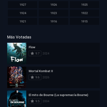
1927
1926
1925
1924
1923
1922
1921
1916
1915
Más Votadas
Flow
9.7
2024
Mortal Kombat II
9.6
2026
El mito de Bourne (La supremacía Bourne)
9.5
2004