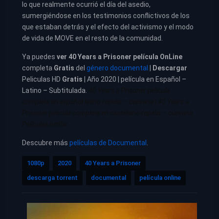
lo que realmente ocurrió el día del asedio,
sumergiéndose en los testimonios conflictivos de los
que estaban detrás y el efecto del activismo y el modo
de vida de MOVE en el resto de la comunidad.
Ya puedes
ver
40 Years a Prisoner película
OnLine
completa
Gratis
del
género documental
|
Descargar
Peliculas HD
Gratis
| Año 2020 | película en Español –
Latino – Subtitulada.
40 Years a Prisoner pelicula
completa en español latino repelis – cuevana
|
40 Years a
Prisoner pelicula completa en castellano repelis – cuevana.
Películas netflix
Descubre más
películas de Documental
.
1080p
2020
40 Years a Prisoner
descarga torrent
documental
película online