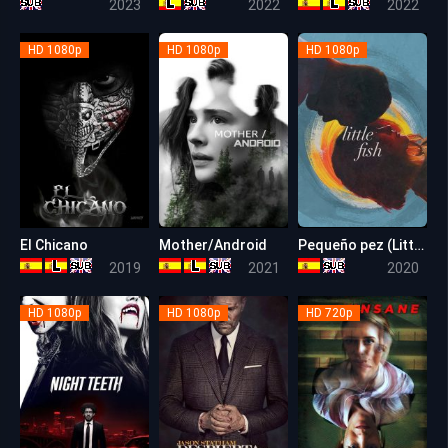
2023
2022
2022
HD 1080p
HD 1080p
HD 1080p
El Chicano
Mother/Android
Pequeño pez (Little Fish)
5.5
6.1
6.2
2019
2021
2020
HD 1080p
HD 1080p
HD 720p