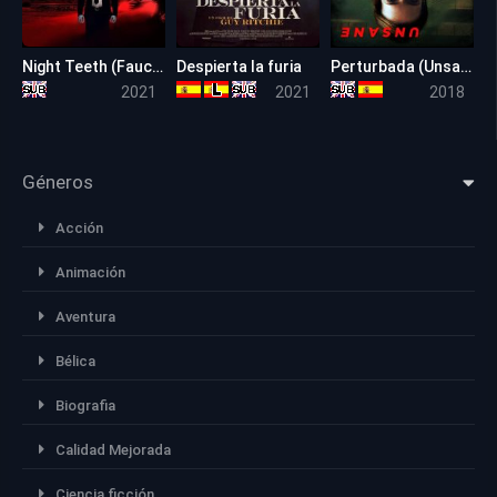
Night Teeth (Fauces de la noche)
Despierta la furia
Perturbada (Unsane)
6.1
7.1
6.6
2021
2021
2018
Géneros
Acción
Animación
Aventura
Bélica
Biografia
Calidad Mejorada
Ciencia ficción