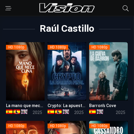
Raúl Castillo
HD 1080p
HD 1080p
HD 1080p
La mano que mece la cuna (2025)
Crypto: La apuesta final (Cold Wallet)
Barron’s Cove
5.3
5.7
6.3
2025
2025
2025
HD 1080p
HD 1080p
HD 1080p