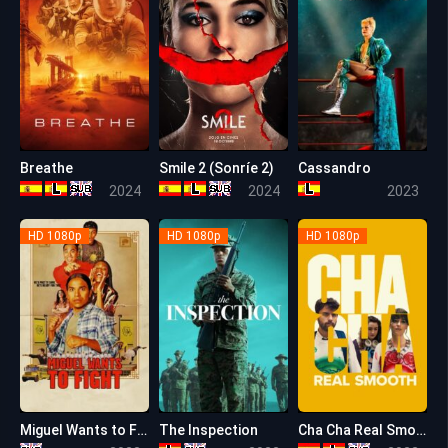
Breathe
Smile 2 (Sonríe 2)
Cassandro
4.9
7.2
6.3
2024
2024
2023
HD 1080p
HD 1080p
HD 1080p
Miguel Wants to Fight
The Inspection
Cha Cha Real Smooth
6.3
5.1
8