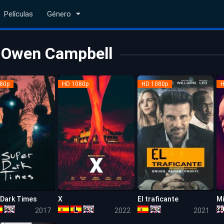
Películas
Género
Owen Campbell
80p
HD 1080p
HD 1080p
H
 Dark Times
X
El traficante
6.1
6.7
6.2
2017
2022
2021