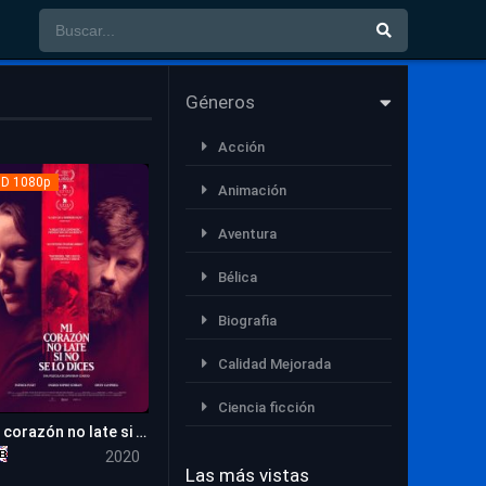
Géneros
Acción
D 1080p
Animación
Aventura
Bélica
Biografia
Calidad Mejorada
Ciencia ficción
Mi corazón no late si no se lo dices
5.2
Comedia
2020
Las más vistas