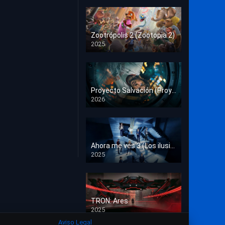
Crimen
Deporte
Zootrópolis 2 (Zootopia 2)
2025
Documental
HD 1080p
Drama
Estrénos en Cine
Proyecto Salvación (Proyecto Fin del Mundo)
2026
HD 1080p
Familia
Familiar
Fantasía
Ahora me ves 3 (Los ilusionistas)
2025
HD 1080p
Guerra
Historia
TRON: Ares
Misterio
2025
HD 1080p
Aviso Legal
Música