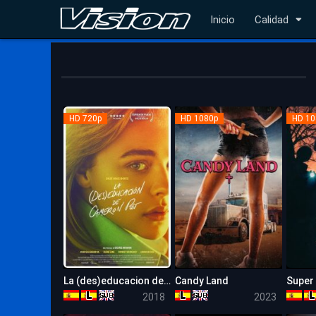
Inicio
Calidad
HD 720p
HD 1080p
HD 10
La (des)educacion de Cameron Post
Candy Land
Super
6.6
6.2
2018
2023