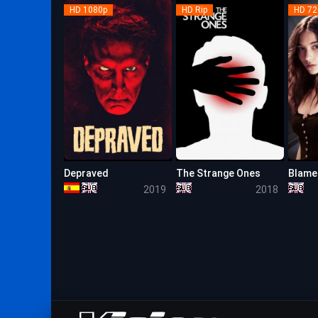
HD 1080p
HD Rip
HD 72
Depraved
The Strange Ones
Blame
5.1
5.1
2019
2018