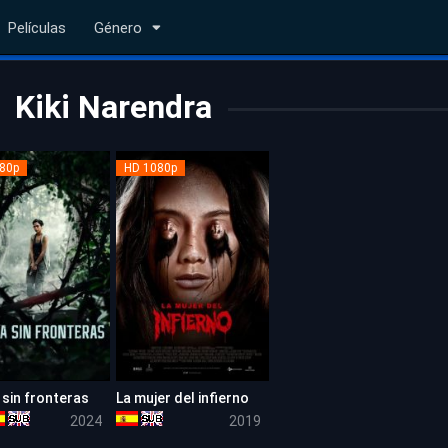
Películas
Género
Kiki Narendra
80p
HD 1080p
 sin fronteras
La mujer del infierno
5.3
6.5
2024
2019