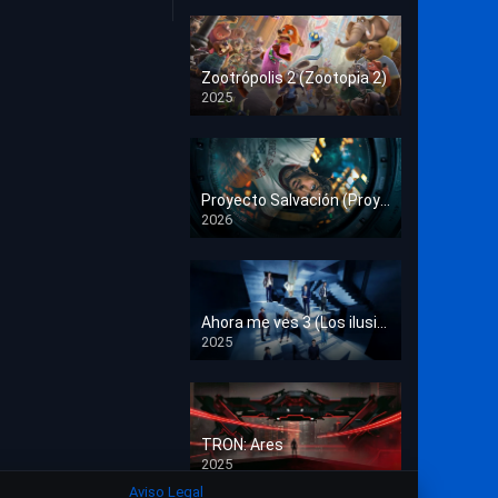
Crimen
Deporte
Zootrópolis 2 (Zootopia 2)
2025
Documental
HD 1080p
Drama
Estrénos en Cine
Proyecto Salvación (Proyecto Fin del Mundo)
2026
HD 1080p
Familia
Familiar
Fantasía
Ahora me ves 3 (Los ilusionistas)
2025
HD 1080p
Guerra
Historia
TRON: Ares
Misterio
2025
HD 1080p
Aviso Legal
Música