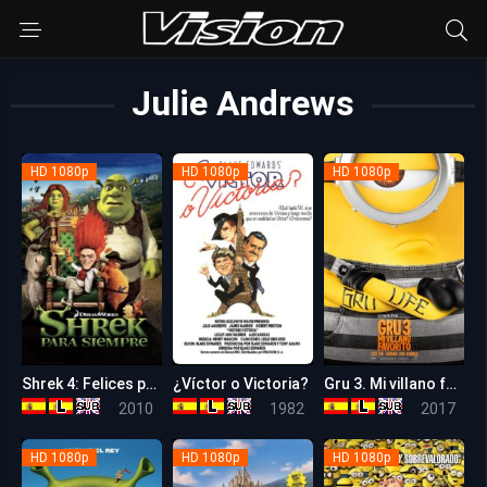
Julie Andrews
HD 1080p
HD 1080p
HD 1080p
Shrek 4: Felices para siempre
¿Víctor o Victoria?
Gru 3. Mi villano favorito
6.3
7.6
6.4
2010
1982
2017
HD 1080p
HD 1080p
HD 1080p