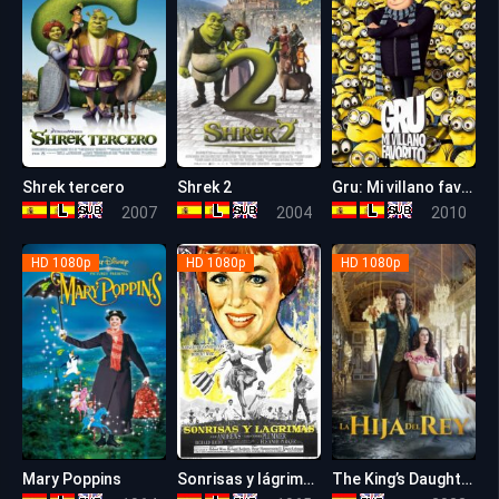
Shrek tercero
Shrek 2
Gru: Mi villano favorito
6.1
7.4
7.5
2007
2004
2010
HD 1080p
HD 1080p
HD 1080p
Mary Poppins
Sonrisas y lágrimas – La novicia rebelde
The King’s Daughter
7.8
8.0
5.2