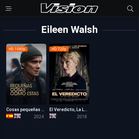
Eileen Walsh
HD 1080p
HD 720p
Cosas pequeñas como estas
El Veredicto, La Ley del Menor
6.7
6.7
2024
2018