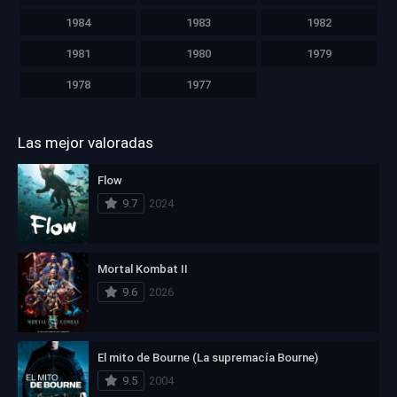
1984
1983
1982
1981
1980
1979
1978
1977
Las mejor valoradas
Flow
9.7
2024
Mortal Kombat II
9.6
2026
El mito de Bourne (La supremacía Bourne)
9.5
2004