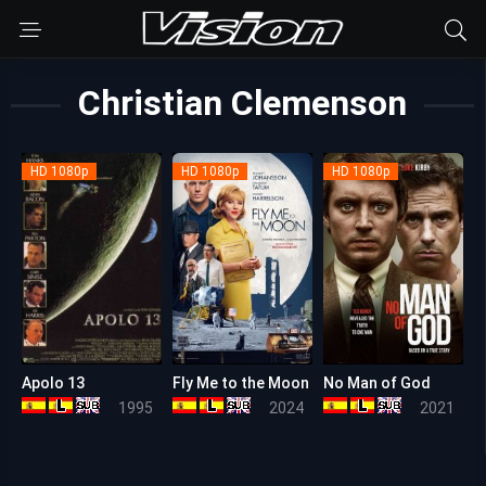
Christian Clemenson
HD 1080p
HD 1080p
HD 1080p
Apolo 13
Fly Me to the Moon
No Man of God
7.7
6.8
6.8
1995
2024
2021