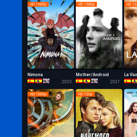
HD 1080p
HD 1080p
HD 10
Nimona
Mother/Android
La Viu
7.5
6.1
2023
2021
HD 1080p
HD 720p