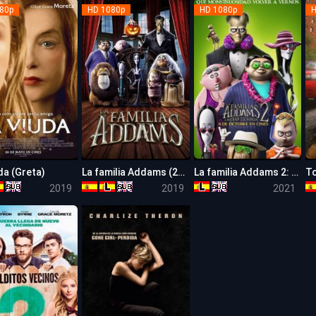
80p
HD 1080p
HD 1080p
H
da (Greta)
La familia Addams (2019)
La familia Addams 2: La Gran Escapada
To
6.1
5.8
5.2
2019
2019
2021