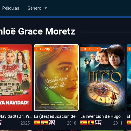
Películas
Género
hloë Grace Moretz
80p
HD 720p
HD 1080p
H
¡Vaya Navidad! (Oh. What. Fun)
La (des)educacion de Cameron Post
La invención de Hugo
5.3
6.6
7.5
2025
2018
2011