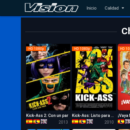
Inicio
Calidad
C
HD 1080p
HD 1080p
HD 10
Kick-Ass 2: Con un par
Kick-Ass: Listo para machacar
6.6
7.6
2013
2010