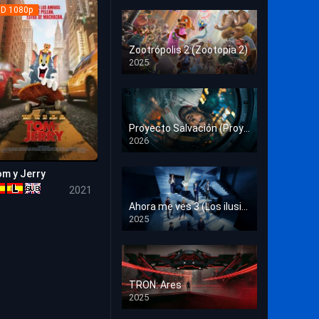
Crimen
D 1080p
Deporte
Zootrópolis 2 (Zootopia 2)
2025
Documental
HD 1080p
Drama
Estrénos en Cine
Proyecto Salvación (Proyecto Fin del Mundo)
2026
HD 1080p
Familia
m y Jerry
Familiar
6.6
2021
Fantasía
Ahora me ves 3 (Los ilusionistas)
2025
HD 1080p
Guerra
Historia
TRON: Ares
Misterio
2025
HD 1080p
Música