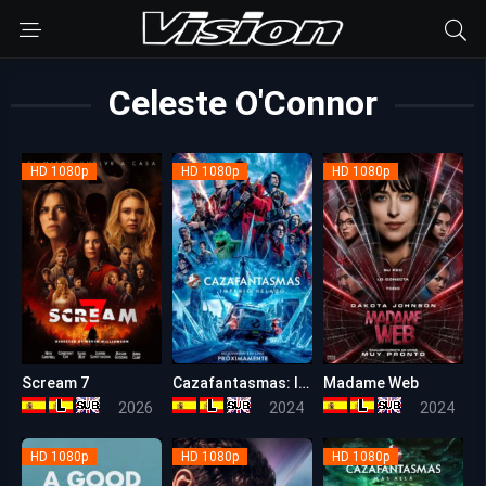
Celeste O'Connor
HD 1080p
HD 1080p
HD 1080p
Scream 7
Cazafantasmas: Imperio helado
Madame Web
6.3
6.1
4.8
2026
2024
2024
HD 1080p
HD 1080p
HD 1080p