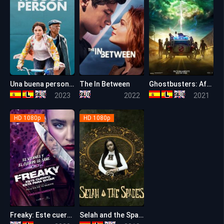
Una buena persona (A Good Person)
The In Between
Ghostbusters: Afterlife
7.2
5.5
7.6
2023
2022
2021
HD 1080p
HD 1080p
Freaky: Este cuerpo me sienta de muerte
Selah and the Spades
6.8
5.4