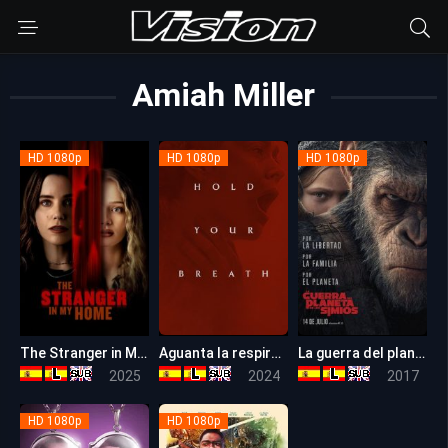
Amiah Miller
HD 1080p
HD 1080p
HD 1080p
The Stranger in My Home
Aguanta la respiración (Hold Your Breath)
La guerra del planeta de los simios
4.9
6.5
7.4
2025
2024
2017
HD 1080p
HD 1080p