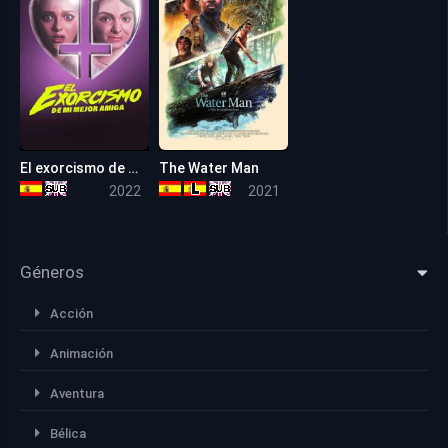
El exorcismo de mi mejor amiga
The Water Man
6.3
6.1
2022
2021
Géneros
Acción
Animación
Aventura
Bélica