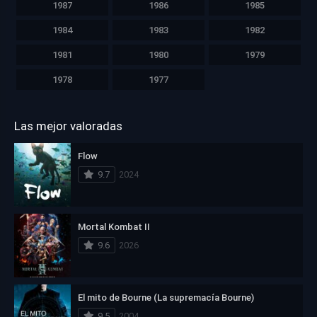
1987
1986
1985
1984
1983
1982
1981
1980
1979
1978
1977
Las mejor valoradas
Flow
9.7
2024
Mortal Kombat II
9.6
2026
El mito de Bourne (La supremacía Bourne)
9.5
2004