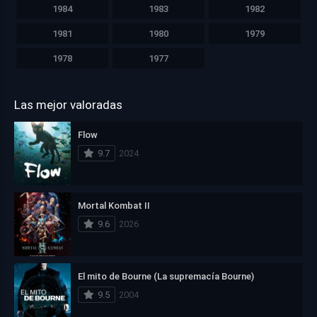
1984
1983
1982
1981
1980
1979
1978
1977
Las mejor valoradas
Flow
9.7
2024
Mortal Kombat II
9.6
2026
El mito de Bourne (La supremacía Bourne)
9.5
2004