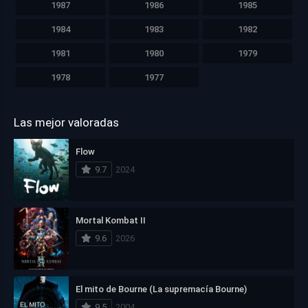
1987
1986
1985
1984
1983
1982
1981
1980
1979
1978
1977
Las mejor valoradas
Flow
9.7
2024
Mortal Kombat II
9.6
2026
El mito de Bourne (La supremacía Bourne)
9.5
2004