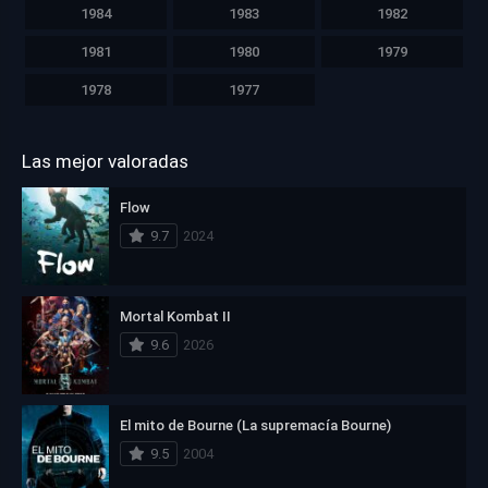
1984
1983
1982
1981
1980
1979
1978
1977
Las mejor valoradas
Flow
9.7
2024
Mortal Kombat II
9.6
2026
El mito de Bourne (La supremacía Bourne)
9.5
2004